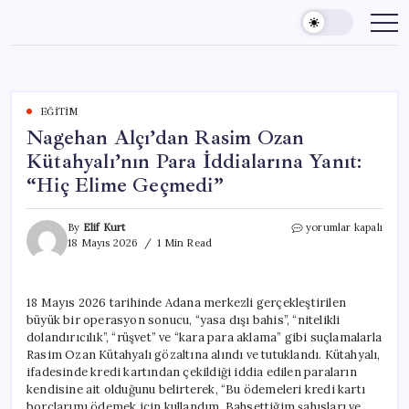
Skip
to
content
EĞITIM
Nagehan Alçı’dan Rasim Ozan
Kütahyalı’nın Para İddialarına Yanıt:
“Hiç Elime Geçmedi”
Nagehan
By
Elif Kurt
yorumlar kapalı
Alçı’dan
18 Mayıs 2026
1 Min Read
Rasim
Ozan
Kütahyalı’nın
18 Mayıs 2026 tarihinde Adana merkezli gerçekleştirilen
Para
büyük bir operasyon sonucu, “yasa dışı bahis”, “nitelikli
İddialarına
Yanıt:
dolandırıcılık”, “rüşvet” ve “kara para aklama” gibi suçlamalarla
“Hiç
Rasim Ozan Kütahyalı gözaltına alındı ve tutuklandı. Kütahyalı,
Elime
ifadesinde kredi kartından çekildiği iddia edilen paraların
Geçmedi”
kendisine ait olduğunu belirterek, “Bu ödemeleri kredi kartı
için
borçlarımı ödemek için kullandım. Bahsettiğim şahısları ve