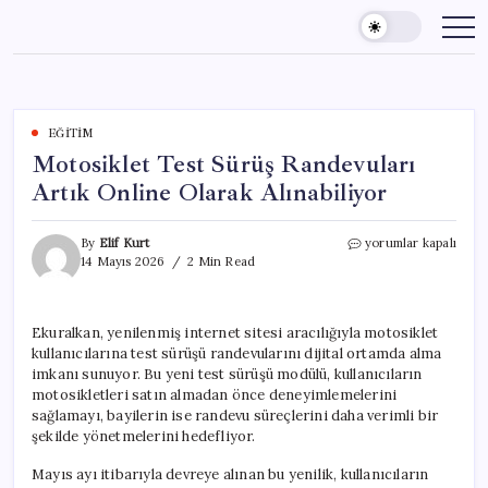
Skip
to
content
EĞITIM
Motosiklet Test Sürüş Randevuları
Artık Online Olarak Alınabiliyor
Motosiklet
By
Elif Kurt
yorumlar kapalı
Test
14 Mayıs 2026
2 Min Read
Sürüş
Randevuları
Artık
Ekuralkan, yenilenmiş internet sitesi aracılığıyla motosiklet
Online
kullanıcılarına test sürüşü randevularını dijital ortamda alma
Olarak
Alınabiliyor
imkanı sunuyor. Bu yeni test sürüşü modülü, kullanıcıların
için
motosikletleri satın almadan önce deneyimlemelerini
sağlamayı, bayilerin ise randevu süreçlerini daha verimli bir
şekilde yönetmelerini hedefliyor.
Mayıs ayı itibarıyla devreye alınan bu yenilik, kullanıcıların