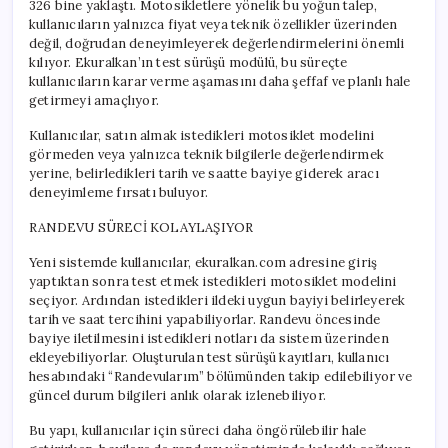
326 bine yaklaştı. Motosikletlere yönelik bu yoğun talep,
kullanıcıların yalnızca fiyat veya teknik özellikler üzerinden
değil, doğrudan deneyimleyerek değerlendirmelerini önemli
kılıyor. Ekuralkan’ın test sürüşü modülü, bu süreçte
kullanıcıların karar verme aşamasını daha şeffaf ve planlı hale
getirmeyi amaçlıyor.
Kullanıcılar, satın almak istedikleri motosiklet modelini
görmeden veya yalnızca teknik bilgilerle değerlendirmek
yerine, belirledikleri tarih ve saatte bayiye giderek aracı
deneyimleme fırsatı buluyor.
RANDEVU SÜRECİ KOLAYLAŞIYOR
Yeni sistemde kullanıcılar, ekuralkan.com adresine giriş
yaptıktan sonra test etmek istedikleri motosiklet modelini
seçiyor. Ardından istedikleri ildeki uygun bayiyi belirleyerek
tarih ve saat tercihini yapabiliyorlar. Randevu öncesinde
bayiye iletilmesini istedikleri notları da sistem üzerinden
ekleyebiliyorlar. Oluşturulan test sürüşü kayıtları, kullanıcı
hesabındaki “Randevularım” bölümünden takip edilebiliyor ve
güncel durum bilgileri anlık olarak izlenebiliyor.
Bu yapı, kullanıcılar için süreci daha öngörülebilir hale