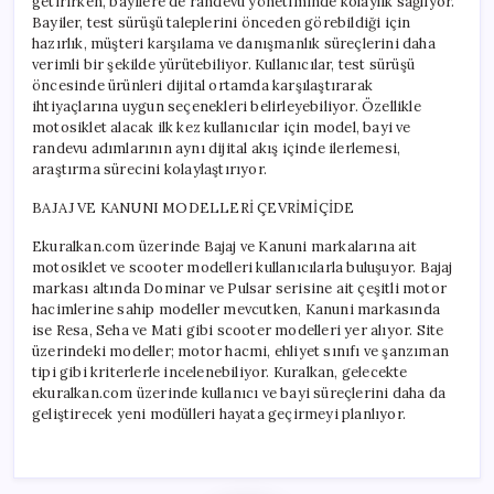
getirirken, bayilere de randevu yönetiminde kolaylık sağlıyor.
Bayiler, test sürüşü taleplerini önceden görebildiği için
hazırlık, müşteri karşılama ve danışmanlık süreçlerini daha
verimli bir şekilde yürütebiliyor. Kullanıcılar, test sürüşü
öncesinde ürünleri dijital ortamda karşılaştırarak
ihtiyaçlarına uygun seçenekleri belirleyebiliyor. Özellikle
motosiklet alacak ilk kez kullanıcılar için model, bayi ve
randevu adımlarının aynı dijital akış içinde ilerlemesi,
araştırma sürecini kolaylaştırıyor.
BAJAJ VE KANUNI MODELLERİ ÇEVRİMİÇİDE
Ekuralkan.com üzerinde Bajaj ve Kanuni markalarına ait
motosiklet ve scooter modelleri kullanıcılarla buluşuyor. Bajaj
markası altında Dominar ve Pulsar serisine ait çeşitli motor
hacimlerine sahip modeller mevcutken, Kanuni markasında
ise Resa, Seha ve Mati gibi scooter modelleri yer alıyor. Site
üzerindeki modeller; motor hacmi, ehliyet sınıfı ve şanzıman
tipi gibi kriterlerle incelenebiliyor. Kuralkan, gelecekte
ekuralkan.com üzerinde kullanıcı ve bayi süreçlerini daha da
geliştirecek yeni modülleri hayata geçirmeyi planlıyor.