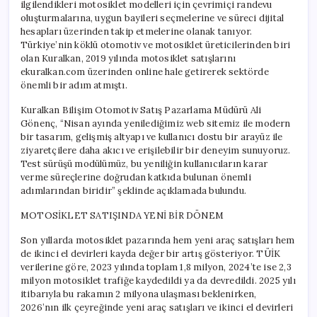
ilgilendikleri motosiklet modelleri için çevrimiçi randevu
oluşturmalarına, uygun bayileri seçmelerine ve süreci dijital
hesapları üzerinden takip etmelerine olanak tanıyor.
Türkiye’nin köklü otomotiv ve motosiklet üreticilerinden biri
olan Kuralkan, 2019 yılında motosiklet satışlarını
ekuralkan.com üzerinden online hale getirerek sektörde
önemli bir adım atmıştı.
Kuralkan Bilişim Otomotiv Satış Pazarlama Müdürü Ali
Gönenç, “Nisan ayında yenilediğimiz web sitemiz ile modern
bir tasarım, gelişmiş altyapı ve kullanıcı dostu bir arayüz ile
ziyaretçilere daha akıcı ve erişilebilir bir deneyim sunuyoruz.
Test sürüşü modülümüz, bu yeniliğin kullanıcıların karar
verme süreçlerine doğrudan katkıda bulunan önemli
adımlarından biridir” şeklinde açıklamada bulundu.
MOTOSİKLET SATIŞINDA YENİ BİR DÖNEM
Son yıllarda motosiklet pazarında hem yeni araç satışları hem
de ikinci el devirleri kayda değer bir artış gösteriyor. TÜİK
verilerine göre, 2023 yılında toplam 1,8 milyon, 2024’te ise 2,3
milyon motosiklet trafiğe kaydedildi ya da devredildi. 2025 yılı
itibarıyla bu rakamın 2 milyona ulaşması beklenirken,
2026’nın ilk çeyreğinde yeni araç satışları ve ikinci el devirleri