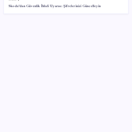
Skoda’dan Güvenlik İhlali Uyarısı: Şifrelerinizi Güncelleyin
SON YAZILAR
Pixel Telefonlara Yapay Zeka Destekli Saat
Tasarımları Geliyor
TBMM Adalet Komisyonu’nda ‘süreç yasası’
gerginliği: İzdiham yaşandı, ezilme tehlikesi
geçirdiler!
Küresel gıda fiyatlarında alarm: 3,5 yılın zirvesi
görüldü