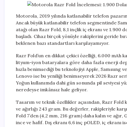
Motorola, 2019 yılında katlanabilir telefon pazarın
Ancak büyük katlanabilir telefon segmentinde Sams
atağı olan Razr Fold, 8,1 inçlik iç ekranı ve 1.900
başladı. Cihaz birçok yönüyle rakiplerini geride bır
beklenen bazı standartları karşılayamıyor.
Razr Fold’un en dikkat çekici özelliği, 6.000 mAh ka
lityum-iyon bataryalara göre daha fazla enerji dep
hızla benimsediği bu teknolojiyi Apple, Samsung v
Lenovo ise bu yeniliği benimseyerek 2026 Razr ser
Yoğun kullanımda dahi gün sonunda pil seviyesi y
neredeyse imkânsız hale geliyor.
Tasarım ve teknik özellikler açısından, Razr Fold k
ve ağırlığı 243 gram. Bu değerler, rakipleriyle ka
Fold 7’den (4,2 mm, 216 gram) daha kalın ve ağır, 
ince ve hafif. Dış ekranı 6,6 inç pOLED, iç ekranı 