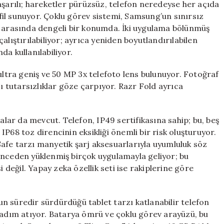
aşarılı; hareketler pürüzsüz, telefon neredeyse her açıda
il sunuyor. Çoklu görev sistemi, Samsung’un sınırsız
ı arasında dengeli bir konumda. İki uygulama bölünmüş
alıştırılabiliyor; ayrıca yeniden boyutlandırılabilen
a kullanılabiliyor.
tra geniş ve 50 MP 3x telefoto lens bulunuyor. Fotoğraf
zı tutarsızlıklar göze çarpıyor. Razr Fold ayrıca
talar da mevcut. Telefon, IP49 sertifikasına sahip; bu, beş
P68 toz direncinin eksikliği önemli bir risk oluşturuyor.
afe tarzı manyetik şarj aksesuarlarıyla uyumluluk söz
önceden yüklenmiş birçok uygulamayla geliyor; bu
i değil. Yapay zeka özellik seti ise rakiplerine göre
n süredir sürdürdüğü tablet tarzı katlanabilir telefon
r adım atıyor. Batarya ömrü ve çoklu görev arayüzü, bu