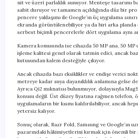
nit ve üzeri parlaklık sunuyor. Menteşe tasarımı b
sabit duruyor ve tamamen açıldığında düz bir prof
pencere yaklaşımı ile Google’ın üç uygulama sınır
ekranda görüntülenebiliyor ya da biri arka planda ç
serbest biçimli pencerelerle dört uygulama aynı and
Kamera konusunda ise cihazda 50 MP ana, 50 MP ul
işleme kalitesi genel olarak tatmin edici, ancak ba
kutusundan kalem desteğiyle çıkıyor.
Ancak cihazda bazı eksiklikler ve endişe verici nok
metreye kadar suya dayanıklılık anlamına gelse de I
Ayrıca Qi2 mıknatısı bulunmuyor, dolayısıyla MagS
konusu değil. Üst düzey fiyatına rağmen telefon, 
uygulamaların bir kısmı kaldırılabiliyor, ancak heps
yetersiz kalıyor.
Sonuç olarak, Razr Fold, Samsung ve Google’ın uzu
pazarındaki hâkimiyetlerini kırmak için önemli bi