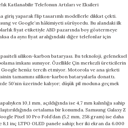
1.900
Dolarlık
a giriş yaparak flip tasarımlı modellerle dikkat çekti.
Katlanabilir
ung ve Google’ın hâkimiyeti sürüyordu. Bu alandaki ilk
Telefonun
 dolarlık fiyat etiketiyle ABD pazarında boy göstermeye
Artıları
ve
aksa da aynı fiyat aralığındaki diğer telefonlar için
Eksileri
için
pasiteli silikon-karbon bataryası. Bu teknoloji, geleneksel
olama imkanı sunuyor. Özellikle Çin merkezli üreticilerin
e Google henüz tercih etmiyor. Motorola ve ana şirketi
isinin tamamını silikon-karbon bataryalarla donattı.
üzde 50’nin üzerinde kalıyor; düşük pil moduna geçmek
apalıyken 10,1 mm, açıldığında ise 4,7 mm kalınlığa sahip
rşılaştırıldığında ortalama bir konumda. Samsung Galaxy Z
Google Pixel 10 Pro Fold’dan (5,2 mm, 258 gram) ise daha
ise 8,1 inç LTPO OLED panele sahip; her iki ekran da 6.000