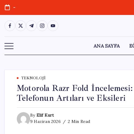
Skip
-
to
content
https://www.facebook.com/
https://twitter.com/
https://t.me/
https://www.instagram.com/
https://youtube.com/
ANA SAYFA
E
TEKNOLOJI
Motorola Razr Fold İncelemesi: 
Telefonun Artıları ve Eksileri
By
Elif Kurt
9 Haziran 2026
2 Min Read