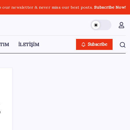
o our newsletter & never miss our best posts.
Subscribe Now!
TIM
İLETİŞİM
Subscribe
SON YAZILAR
ı
Dünya Altın Konseyi’nden kritik rapor: Altın
piyasasında kısa vadede ne olacak?