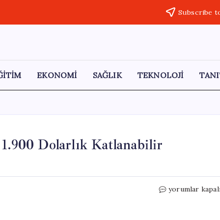
Subscribe t
ĞİTİM
EKONOMİ
SAĞLIK
TEKNOLOJİ
TANI
1.900 Dolarlık Katlanabilir
Motorola
yorumlar kapal
Razr
Fold
İncelemesi: