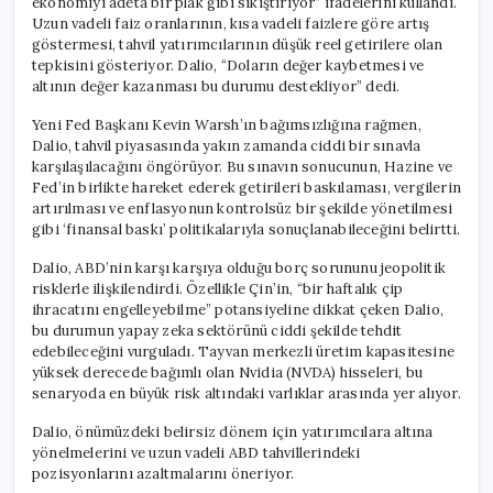
ekonomiyi adeta bir plak gibi sıkıştırıyor” ifadelerini kullandı.
Liman
Uzun vadeli faiz oranlarının, kısa vadeli faizlere göre artış
için
göstermesi, tahvil yatırımcılarının düşük reel getirilere olan
tepkisini gösteriyor. Dalio, “Doların değer kaybetmesi ve
altının değer kazanması bu durumu destekliyor” dedi.
Yeni Fed Başkanı Kevin Warsh’ın bağımsızlığına rağmen,
Dalio, tahvil piyasasında yakın zamanda ciddi bir sınavla
karşılaşılacağını öngörüyor. Bu sınavın sonucunun, Hazine ve
Fed’in birlikte hareket ederek getirileri baskılaması, vergilerin
artırılması ve enflasyonun kontrolsüz bir şekilde yönetilmesi
gibi ‘finansal baskı’ politikalarıyla sonuçlanabileceğini belirtti.
Dalio, ABD’nin karşı karşıya olduğu borç sorununu jeopolitik
risklerle ilişkilendirdi. Özellikle Çin’in, “bir haftalık çip
ihracatını engelleyebilme” potansiyeline dikkat çeken Dalio,
bu durumun yapay zeka sektörünü ciddi şekilde tehdit
edebileceğini vurguladı. Tayvan merkezli üretim kapasitesine
yüksek derecede bağımlı olan Nvidia (NVDA) hisseleri, bu
senaryoda en büyük risk altındaki varlıklar arasında yer alıyor.
Dalio, önümüzdeki belirsiz dönem için yatırımcılara altına
yönelmelerini ve uzun vadeli ABD tahvillerindeki
pozisyonlarını azaltmalarını öneriyor.