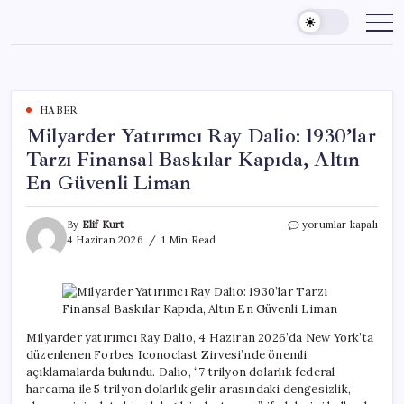
Skip
to
content
HABER
Milyarder Yatırımcı Ray Dalio: 1930’lar
Tarzı Finansal Baskılar Kapıda, Altın
En Güvenli Liman
Milyarder
By
Elif Kurt
yorumlar kapalı
Yatırımcı
4 Haziran 2026
1 Min Read
Ray
Dalio:
1930’lar
Tarzı
Finansal
Baskılar
Milyarder yatırımcı Ray Dalio, 4 Haziran 2026’da New York’ta
Kapıda,
düzenlenen Forbes Iconoclast Zirvesi’nde önemli
Altın
açıklamalarda bulundu. Dalio, “7 trilyon dolarlık federal
En
harcama ile 5 trilyon dolarlık gelir arasındaki dengesizlik,
Güvenli