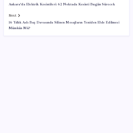
Ankara’da Elektrik Kesintileri: 62 Noktada Kesinti Bugün Sürecek
Next
16 Yıllık Aslı Baş Davasında Silinen Mesajların Yeniden Elde Edilmesi
Mümkün Mü?
SON YAZILAR
Yapay Zekanın Kimsenin Konuşmadığı Bedeli! Apple
Neden Zirvede? | TeknoMaxx #6
CHP MYK’sından parti içinde kalan Özel destekçisi
vekillere ‘Truva atı’ benzetmesi… İsimlerin tespiti