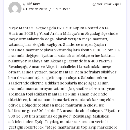
Meşe
By
Elif Kurt
yorumlar kapalı
Mantarı,
14 Haziran 2026
1 Min Read
Akçadağ’da
Ek
Gelir
Meşe Mantarı, Akçadağ’da Ek Gelir Kapısı Posted on 14
Kapısı
Haziran 2026 by Yusuf Arslan Malatya’nın Akçadağ ilçesinde
için
meşe ormanlarında doğal olarak yetişen meşe mantarı,
vatandaşlara ek gelir sağlıyor. Saatlerce meşe ağaçları
arasında mantar toplayan vatandaşlar kilosunu 500 ile bin TL
arasında değişen fiyatlarla satarak aile bütçelerine katkıda
bulunuyor. Malatya’nın Akçadağ ilçesinde bin 400 rakımlı
Resuluşağı, Ancar ve Aliçeri mahalleleri kırsalındaki meşe
ormanlarında yetişen meşe mantarı, hem sofraları süslüyor
hem de vatandaşlara gelir kapısı oluyor. Sabahın erken
saatlerinde ellerine aldıkları sopalarla meşe ağaçlarının
arasında mantar arayan vatandaşlar, saatler süren arayışın
ardından topladıkları mantarları kimi zaman evlerinde
tüketirken, kimi zaman da marketlere satarak kazanç elde
ediyor. Bölgede toplanan meşe mantarının kilosu ise
kalitesine göre 500 ile bin TL arasında alıcı buluyor. “Fiyatlar
500 ile 700 lira arasında değişiyor” Resuluşağı Mahallesi
sakinlerinden Eyüp Toydaş, mantar sezonunun verimli
geçtiğini belirterek, “Meşe mantarlarını toplayıp marketlere