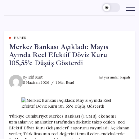
Skip
to
content
HABER
Merkez Bankası Açıkladı: Mayıs
Ayında Reel Efektif Döviz Kuru
105,55’e Düşüş Gösterdi
Merkez
By
Elif Kurt
yorumlar kapalı
Bankası
8 Haziran 2026
1 Min Read
Açıkladı:
Mayıs
Ayında
Reel
Efektif
Döviz
Türkiye Cumhuriyet Merkez Bankası (TCMB), ekonomi
Kuru
uzmanları ve analistler tarafından dikkatle takip edilen “Reel
105,55’e
Efektif Döviz Kuru Gelişmeleri” raporunu yayımladı. Açıklanan
Düşüş
veriler, Türk lirasının reel değerini temsil eden endekslerde
Gösterdi