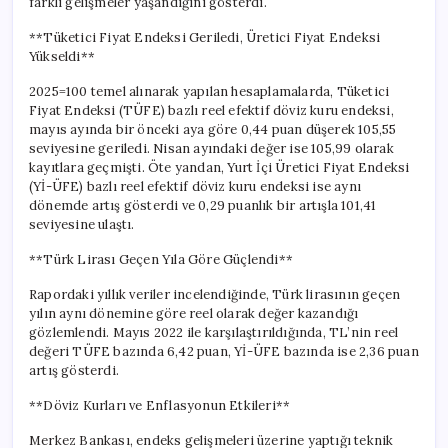
farklı gelişmeler yaşandığını gösterdi.
için
**Tüketici Fiyat Endeksi Geriledi, Üretici Fiyat Endeksi
Yükseldi**
2025=100 temel alınarak yapılan hesaplamalarda, Tüketici
Fiyat Endeksi (TÜFE) bazlı reel efektif döviz kuru endeksi,
mayıs ayında bir önceki aya göre 0,44 puan düşerek 105,55
seviyesine geriledi. Nisan ayındaki değer ise 105,99 olarak
kayıtlara geçmişti. Öte yandan, Yurt İçi Üretici Fiyat Endeksi
(Yİ-ÜFE) bazlı reel efektif döviz kuru endeksi ise aynı
dönemde artış gösterdi ve 0,29 puanlık bir artışla 101,41
seviyesine ulaştı.
**Türk Lirası Geçen Yıla Göre Güçlendi**
Rapordaki yıllık veriler incelendiğinde, Türk lirasının geçen
yılın aynı dönemine göre reel olarak değer kazandığı
gözlemlendi. Mayıs 2022 ile karşılaştırıldığında, TL’nin reel
değeri TÜFE bazında 6,42 puan, Yİ-ÜFE bazında ise 2,36 puan
artış gösterdi.
**Döviz Kurları ve Enflasyonun Etkileri**
Merkez Bankası, endeks gelişmeleri üzerine yaptığı teknik