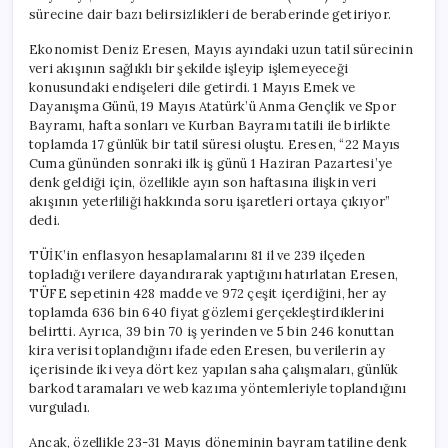
sürecine dair bazı belirsizlikleri de beraberinde getiriyor.
Ekonomist Deniz Eresen, Mayıs ayındaki uzun tatil sürecinin
veri akışının sağlıklı bir şekilde işleyip işlemeyeceği
konusundaki endişeleri dile getirdi. 1 Mayıs Emek ve
Dayanışma Günü, 19 Mayıs Atatürk’ü Anma Gençlik ve Spor
Bayramı, hafta sonları ve Kurban Bayramı tatili ile birlikte
toplamda 17 günlük bir tatil süresi oluştu. Eresen, “22 Mayıs
Cuma gününden sonraki ilk iş günü 1 Haziran Pazartesi’ye
denk geldiği için, özellikle ayın son haftasına ilişkin veri
akışının yeterliliği hakkında soru işaretleri ortaya çıkıyor”
dedi.
TÜİK’in enflasyon hesaplamalarını 81 il ve 239 ilçeden
topladığı verilere dayandırarak yaptığını hatırlatan Eresen,
TÜFE sepetinin 428 madde ve 972 çeşit içerdiğini, her ay
toplamda 636 bin 640 fiyat gözlemi gerçekleştirdiklerini
belirtti. Ayrıca, 39 bin 70 iş yerinden ve 5 bin 246 konuttan
kira verisi toplandığını ifade eden Eresen, bu verilerin ay
içerisinde iki veya dört kez yapılan saha çalışmaları, günlük
barkod taramaları ve web kazıma yöntemleriyle toplandığını
vurguladı.
Ancak, özellikle 23-31 Mayıs döneminin bayram tatiline denk