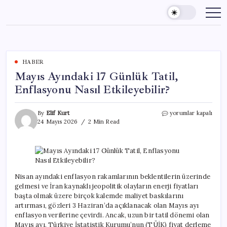
Skip
to
content
HABER
Mayıs Ayındaki 17 Günlük Tatil,
Enflasyonu Nasıl Etkileyebilir?
Mayıs
By
Elif Kurt
yorumlar kapalı
Ayındaki
24 Mayıs 2026
2 Min Read
17
Günlük
Tatil,
Enflasyonu
Nasıl
Etkileyebilir?
Nisan ayındaki enflasyon rakamlarının beklentilerin üzerinde
için
gelmesi ve İran kaynaklı jeopolitik olayların enerji fiyatları
başta olmak üzere birçok kalemde maliyet baskılarını
artırması, gözleri 3 Haziran’da açıklanacak olan Mayıs ayı
enflasyon verilerine çevirdi. Ancak, uzun bir tatil dönemi olan
Mayıs ayı, Türkiye İstatistik Kurumu’nun (TÜİK) fiyat derleme