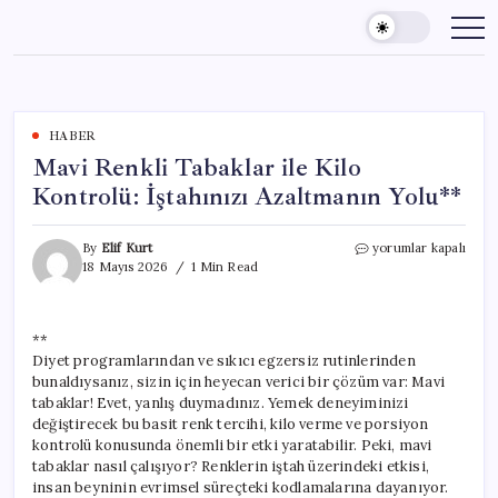
Skip
to
content
HABER
Mavi Renkli Tabaklar ile Kilo
Kontrolü: İştahınızı Azaltmanın Yolu**
Mavi
By
Elif Kurt
yorumlar kapalı
Renkli
18 Mayıs 2026
1 Min Read
Tabaklar
ile
Kilo
**
Kontrolü:
Diyet programlarından ve sıkıcı egzersiz rutinlerinden
İştahınızı
Azaltmanın
bunaldıysanız, sizin için heyecan verici bir çözüm var: Mavi
Yolu**
tabaklar! Evet, yanlış duymadınız. Yemek deneyiminizi
için
değiştirecek bu basit renk tercihi, kilo verme ve porsiyon
kontrolü konusunda önemli bir etki yaratabilir. Peki, mavi
tabaklar nasıl çalışıyor? Renklerin iştah üzerindeki etkisi,
insan beyninin evrimsel süreçteki kodlamalarına dayanıyor.