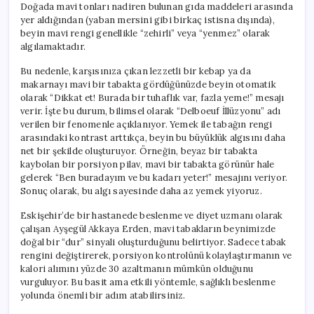
Doğada mavi tonları nadiren bulunan gıda maddeleri arasında
yer aldığından (yaban mersini gibi birkaç istisna dışında),
beyin mavi rengi genellikle “zehirli” veya “yenmez” olarak
algılamaktadır.
Bu nedenle, karşısınıza çıkan lezzetli bir kebap ya da
makarnayı mavi bir tabakta gördüğünüzde beyin otomatik
olarak “Dikkat et! Burada bir tuhaflık var, fazla yeme!” mesajı
verir. İşte bu durum, bilimsel olarak “Delboeuf İllüzyonu” adı
verilen bir fenomenle açıklanıyor. Yemek ile tabağın rengi
arasındaki kontrast arttıkça, beyin bu büyüklük algısını daha
net bir şekilde oluşturuyor. Örneğin, beyaz bir tabakta
kaybolan bir porsiyon pilav, mavi bir tabakta görünür hale
gelerek “Ben buradayım ve bu kadarı yeter!” mesajını veriyor.
Sonuç olarak, bu algı sayesinde daha az yemek yiyoruz.
Eskişehir’de bir hastanede beslenme ve diyet uzmanı olarak
çalışan Ayşegül Akkaya Erden, mavi tabakların beynimizde
doğal bir “dur” sinyali oluşturduğunu belirtiyor. Sadece tabak
rengini değiştirerek, porsiyon kontrolünü kolaylaştırmanın ve
kalori alımını yüzde 30 azaltmanın mümkün olduğunu
vurguluyor. Bu basit ama etkili yöntemle, sağlıklı beslenme
yolunda önemli bir adım atabilirsiniz.