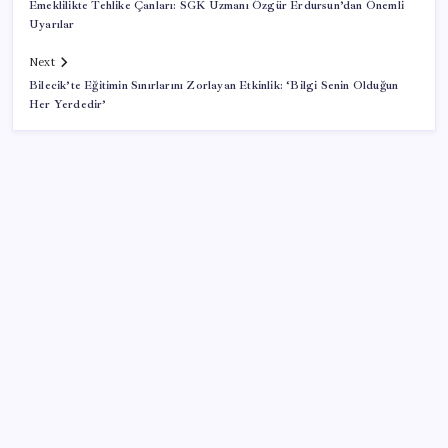
Emeklilikte Tehlike Çanları: SGK Uzmanı Özgür Erdursun’dan Önemli
Uyarılar
Next
Bilecik’te Eğitimin Sınırlarını Zorlayan Etkinlik: ‘Bilgi Senin Olduğun
Her Yerdedir’
SON YAZILAR
TBMM Adalet Komisyonu’nda ‘süreç yasası’
gerginliği: İzdiham yaşandı, ezilme tehlikesi
geçirdiler!
Küresel gıda fiyatlarında alarm: 3,5 yılın zirvesi