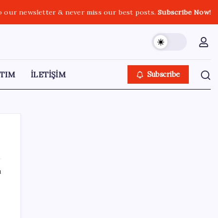
o our newsletter & never miss our best posts.
Subscribe Now!
TIM
İLETİŞİM
Subscribe
ı
SON YAZILAR
Yapay Zekanın Kimsenin Konuşmadığı
Bedeli! Apple Neden Zirvede? | TeknoMaxx