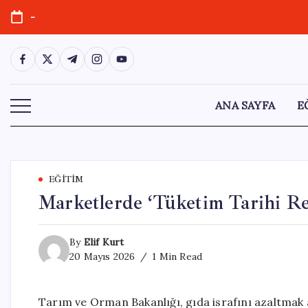
Skip
-
to
content
https://www.facebook.com/
https://twitter.com/
https://t.me/
https://www.instagram.com/
https://youtube.com/
ANA SAYFA
E
EĞITIM
Marketlerde ‘Tüketim Tarihi Re
By
Elif Kurt
20 Mayıs 2026
1 Min Read
Tarım ve Orman Bakanlığı, gıda israfını azaltmak 