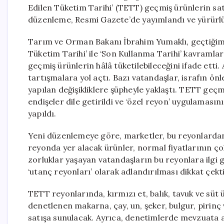
Edilen Tüketim Tarihi’ (TETT) geçmiş ürünlerin satı
düzenleme, Resmi Gazete’de yayımlandı ve yürürlü
Tarım ve Orman Bakanı İbrahim Yumaklı, geçtiğimiz
Tüketim Tarihi’ ile ‘Son Kullanma Tarihi’ kavramla
geçmiş ürünlerin hâlâ tüketilebileceğini ifade etti
tartışmalara yol açtı. Bazı vatandaşlar, israfın ön
yapılan değişikliklere şüpheyle yaklaştı. TETT geçm
endişeler dile getirildi ve ‘özel reyon’ uygulamasını
yapıldı.
Yeni düzenlemeye göre, marketler, bu reyonlardan 
reyonda yer alacak ürünler, normal fiyatlarının ço
zorluklar yaşayan vatandaşların bu reyonlara ilgi
‘utanç reyonları’ olarak adlandırılması dikkat çekti
TETT reyonlarında, kırmızı et, balık, tavuk ve süt
denetlenen makarna, çay, un, şeker, bulgur, pirinç 
satışa sunulacak. Ayrıca, denetimlerde mevzuata a