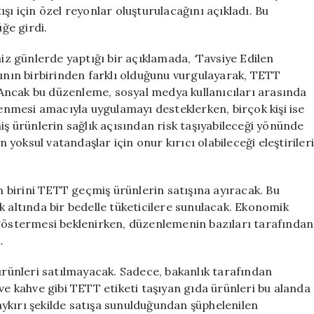
Başlatılıyor
şı için özel reyonlar oluşturulacağını açıkladı. Bu
için
ğe girdi.
 günlerde yaptığı bir açıklamada, ‘Tavsiye Edilen
rının birbirinden farklı olduğunu vurgulayarak, TETT
. Ancak bu düzenleme, sosyal medya kullanıcıları arasında
lenmesi amacıyla uygulamayı desteklerken, birçok kişi ise
iş ürünlerin sağlık açısından risk taşıyabileceği yönünde
n yoksul vatandaşlar için onur kırıcı olabileceği eleştirileri
birini TETT geçmiş ürünlerin satışına ayıracak. Bu
k altında bir bedelle tüketicilere sunulacak. Ekonomik
 göstermesi beklenirken, düzenlemenin bazıları tarafından
.
 ürünleri satılmayacak. Sadece, bakanlık tarafından
ve kahve gibi TETT etiketi taşıyan gıda ürünleri bu alanda
ykırı şekilde satışa sunulduğundan şüphelenilen