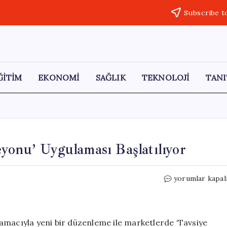
Subscribe t
ĞİTİM
EKONOMİ
SAĞLIK
TEKNOLOJİ
TANI
yonu’ Uygulaması Başlatılıyor
Marketlerde
yorumlar kapal
‘Tüketim
Tarihi
Reyonu’
Uygulaması
amacıyla yeni bir düzenleme ile marketlerde ‘Tavsiye