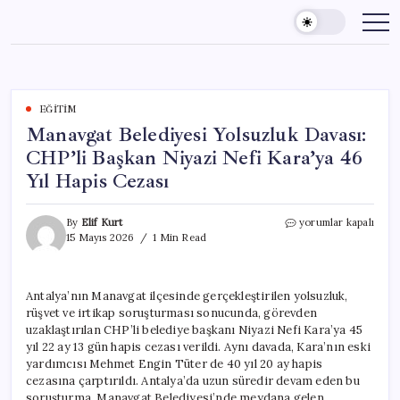
Skip
to
content
EĞITIM
Manavgat Belediyesi Yolsuzluk Davası:
CHP’li Başkan Niyazi Nefi Kara’ya 46
Yıl Hapis Cezası
Manavgat
By
Elif Kurt
yorumlar kapalı
Belediyesi
15 Mayıs 2026
1 Min Read
Yolsuzluk
Davası:
CHP’li
Antalya’nın Manavgat ilçesinde gerçekleştirilen yolsuzluk,
Başkan
rüşvet ve irtikap soruşturması sonucunda, görevden
Niyazi
Nefi
uzaklaştırılan CHP’li belediye başkanı Niyazi Nefi Kara’ya 45
Kara’ya
yıl 22 ay 13 gün hapis cezası verildi. Aynı davada, Kara’nın eski
46
yardımcısı Mehmet Engin Tüter de 40 yıl 20 ay hapis
Yıl
cezasına çarptırıldı. Antalya’da uzun süredir devam eden bu
Hapis
soruşturma, Manavgat Belediyesi’nde meydana gelen