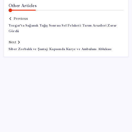
Other Articles
Previous
Yozgat’ta Sağanak Yağış Sonrası Sel Felaketi: Tarım Arazileri Zarar
Gördü
Next
Siber Zorbalık ve Şantaj: Kapısında Kurye ve Ambulans Ablukası
SON YAZILAR
Ahmet Özer’den ‘çerçeve yasa’ yorumu: ‘Bu