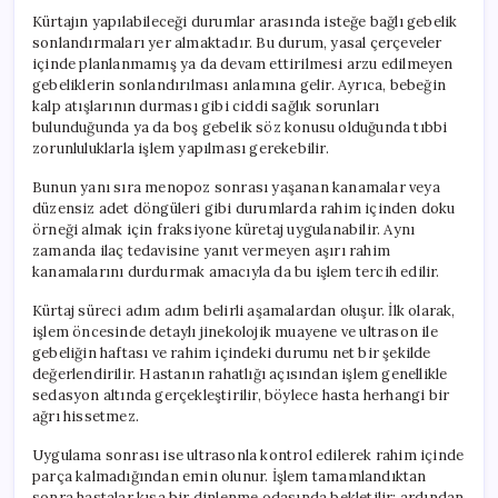
Kürtajın yapılabileceği durumlar arasında isteğe bağlı gebelik
sonlandırmaları yer almaktadır. Bu durum, yasal çerçeveler
içinde planlanmamış ya da devam ettirilmesi arzu edilmeyen
gebeliklerin sonlandırılması anlamına gelir. Ayrıca, bebeğin
kalp atışlarının durması gibi ciddi sağlık sorunları
bulunduğunda ya da boş gebelik söz konusu olduğunda tıbbi
zorunluluklarla işlem yapılması gerekebilir.
Bunun yanı sıra menopoz sonrası yaşanan kanamalar veya
düzensiz adet döngüleri gibi durumlarda rahim içinden doku
örneği almak için fraksiyone küretaj uygulanabilir. Aynı
zamanda ilaç tedavisine yanıt vermeyen aşırı rahim
kanamalarını durdurmak amacıyla da bu işlem tercih edilir.
Kürtaj süreci adım adım belirli aşamalardan oluşur. İlk olarak,
işlem öncesinde detaylı jinekolojik muayene ve ultrason ile
gebeliğin haftası ve rahim içindeki durumu net bir şekilde
değerlendirilir. Hastanın rahatlığı açısından işlem genellikle
sedasyon altında gerçekleştirilir, böylece hasta herhangi bir
ağrı hissetmez.
Uygulama sonrası ise ultrasonla kontrol edilerek rahim içinde
parça kalmadığından emin olunur. İşlem tamamlandıktan
sonra hastalar kısa bir dinlenme odasında bekletilir; ardından