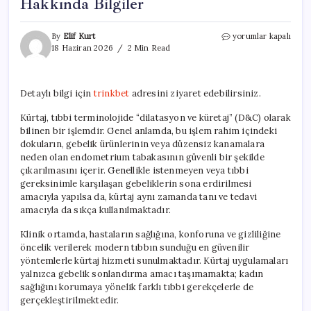
Hakkında Bilgiler
Kürtajın
By
Elif Kurt
yorumlar kapalı
Tanımı
18 Haziran 2026
2 Min Read
ve
Uygulama
Süreci
Detaylı bilgi için
trinkbet
adresini ziyaret edebilirsiniz.
Hakkında
Bilgiler
Kürtaj, tıbbi terminolojide “dilatasyon ve küretaj” (D&C) olarak
için
bilinen bir işlemdir. Genel anlamda, bu işlem rahim içindeki
dokuların, gebelik ürünlerinin veya düzensiz kanamalara
neden olan endometrium tabakasının güvenli bir şekilde
çıkarılmasını içerir. Genellikle istenmeyen veya tıbbi
gereksinimle karşılaşan gebeliklerin sona erdirilmesi
amacıyla yapılsa da, kürtaj aynı zamanda tanı ve tedavi
amacıyla da sıkça kullanılmaktadır.
Klinik ortamda, hastaların sağlığına, konforuna ve gizliliğine
öncelik verilerek modern tıbbın sunduğu en güvenilir
yöntemlerle kürtaj hizmeti sunulmaktadır. Kürtaj uygulamaları
yalnızca gebelik sonlandırma amacı taşımamakta; kadın
sağlığını korumaya yönelik farklı tıbbi gerekçelerle de
gerçekleştirilmektedir.