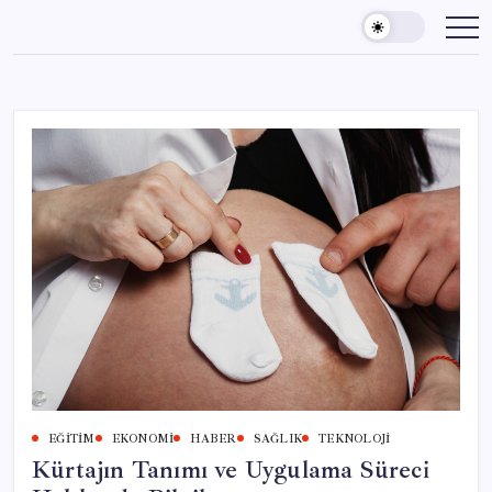
Skip
to
content
EĞITIM
EKONOMI
HABER
SAĞLIK
TEKNOLOJI
Kürtajın Tanımı ve Uygulama Süreci