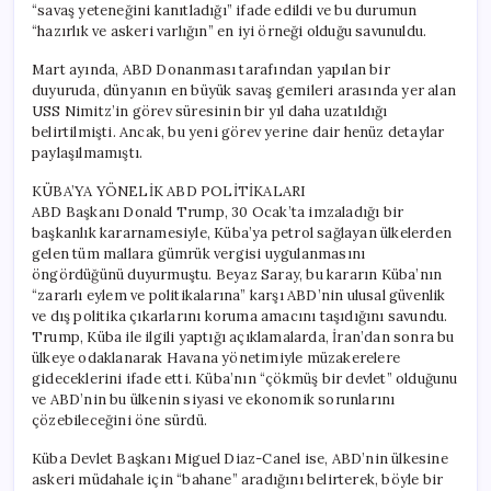
“savaş yeteneğini kanıtladığı” ifade edildi ve bu durumun
“hazırlık ve askeri varlığın” en iyi örneği olduğu savunuldu.
Mart ayında, ABD Donanması tarafından yapılan bir
duyuruda, dünyanın en büyük savaş gemileri arasında yer alan
USS Nimitz’in görev süresinin bir yıl daha uzatıldığı
belirtilmişti. Ancak, bu yeni görev yerine dair henüz detaylar
paylaşılmamıştı.
KÜBA’YA YÖNELİK ABD POLİTİKALARI
ABD Başkanı Donald Trump, 30 Ocak’ta imzaladığı bir
başkanlık kararnamesiyle, Küba’ya petrol sağlayan ülkelerden
gelen tüm mallara gümrük vergisi uygulanmasını
öngördüğünü duyurmuştu. Beyaz Saray, bu kararın Küba’nın
“zararlı eylem ve politikalarına” karşı ABD’nin ulusal güvenlik
ve dış politika çıkarlarını koruma amacını taşıdığını savundu.
Trump, Küba ile ilgili yaptığı açıklamalarda, İran’dan sonra bu
ülkeye odaklanarak Havana yönetimiyle müzakerelere
gideceklerini ifade etti. Küba’nın “çökmüş bir devlet” olduğunu
ve ABD’nin bu ülkenin siyasi ve ekonomik sorunlarını
çözebileceğini öne sürdü.
Küba Devlet Başkanı Miguel Diaz-Canel ise, ABD’nin ülkesine
askeri müdahale için “bahane” aradığını belirterek, böyle bir