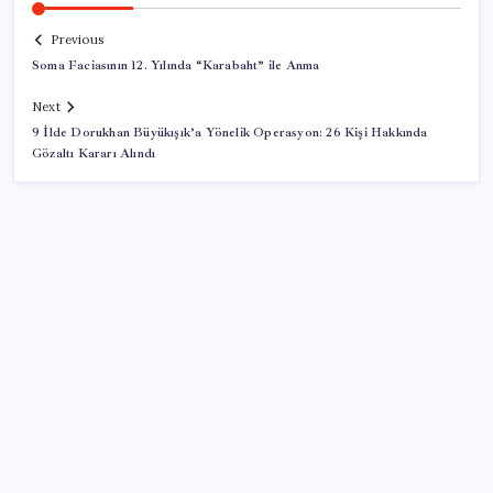
Previous
Soma Faciasının 12. Yılında “Karabaht” ile Anma
Next
9 İlde Dorukhan Büyükışık’a Yönelik Operasyon: 26 Kişi Hakkında
Gözaltı Kararı Alındı
SON YAZILAR
Ahmet Özer’den ‘çerçeve yasa’ yorumu: ‘Bu
düzenleme bir son değil, yeni bir başlangıçtır’