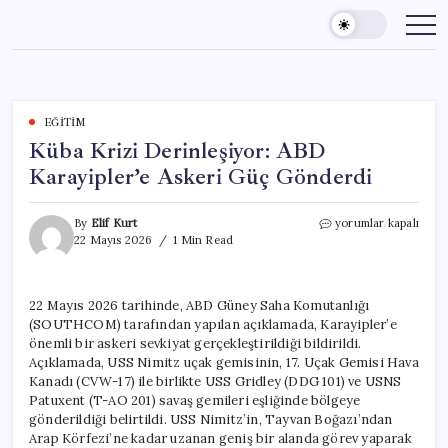
Skip
to
content
EĞITIM
Küba Krizi Derinleşiyor: ABD
Karayipler’e Askeri Güç Gönderdi
Küba
By
Elif Kurt
yorumlar kapalı
Krizi
22 Mayıs 2026
1 Min Read
Derinleşiyor:
ABD
Karayipler’e
22 Mayıs 2026 tarihinde, ABD Güney Saha Komutanlığı
Askeri
(SOUTHCOM) tarafından yapılan açıklamada, Karayipler’e
Güç
Gönderdi
önemli bir askeri sevkiyat gerçekleştirildiği bildirildi.
için
Açıklamada, USS Nimitz uçak gemisinin, 17. Uçak Gemisi Hava
Kanadı (CVW-17) ile birlikte USS Gridley (DDG 101) ve USNS
Patuxent (T-AO 201) savaş gemileri eşliğinde bölgeye
gönderildiği belirtildi. USS Nimitz’in, Tayvan Boğazı’ndan
Arap Körfezi’ne kadar uzanan geniş bir alanda görev yaparak