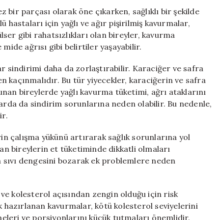
Dikkat
bir parçası olarak öne çıkarken, sağlıklı bir şekilde
Edilmesi
 hastaları için yağlı ve ağır pişirilmiş kavurmalar,
Gerekenler
ülser gibi rahatsızlıkları olan bireyler, kavurma
için
ide ağrısı gibi belirtiler yaşayabilir.
r sindirimi daha da zorlaştırabilir. Karaciğer ve safra
den kaçınmalıdır. Bu tür yiyecekler, karaciğerin ve safra
lunan bireylerde yağlı kavurma tüketimi, ağrı ataklarını
larda da sindirim sorunlarına neden olabilir. Bu nedenle,
ir.
rin çalışma yükünü artırarak sağlık sorunlarına yol
an bireylerin et tüketiminde dikkatli olmaları
 sıvı dengesini bozarak ek problemlere neden
ve kolesterol açısından zengin olduğu için risk
k hazırlanan kavurmalar, kötü kolesterol seviyelerini
tmeleri ve porsiyonlarını küçük tutmaları önemlidir.