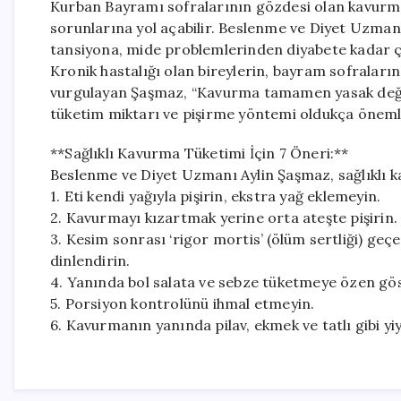
Kurban Bayramı sofralarının gözdesi olan kavurma
sorunlarına yol açabilir. Beslenme ve Diyet Uzma
tansiyona, mide problemlerinden diyabete kadar çeşi
Kronik hastalığı olan bireylerin, bayram sofraları
vurgulayan Şaşmaz, “Kavurma tamamen yasak deği
tüketim miktarı ve pişirme yöntemi oldukça önemlid
**Sağlıklı Kavurma Tüketimi İçin 7 Öneri:**
Beslenme ve Diyet Uzmanı Aylin Şaşmaz, sağlıklı ka
1. Eti kendi yağıyla pişirin, ekstra yağ eklemeyin.
2. Kavurmayı kızartmak yerine orta ateşte pişirin.
3. Kesim sonrası ‘rigor mortis’ (ölüm sertliği) geç
dinlendirin.
4. Yanında bol salata ve sebze tüketmeye özen gös
5. Porsiyon kontrolünü ihmal etmeyin.
6. Kavurmanın yanında pilav, ekmek ve tatlı gibi yiy