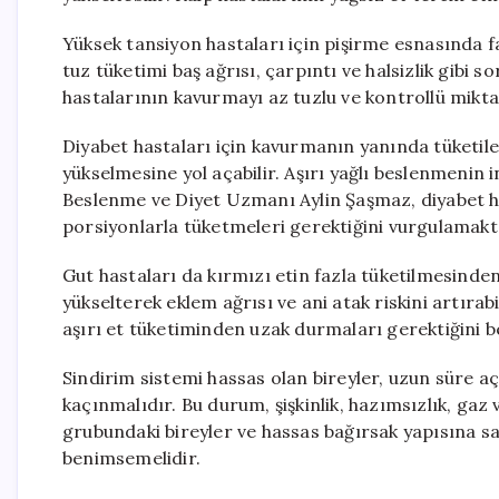
Yüksek tansiyon hastaları için pişirme esnasında faz
tuz tüketimi baş ağrısı, çarpıntı ve halsizlik gibi 
hastalarının kavurmayı az tuzlu ve kontrollü mikt
Diyabet hastaları için kavurmanın yanında tüketilen 
yükselmesine yol açabilir. Aşırı yağlı beslenmenin 
Beslenme ve Diyet Uzmanı Aylin Şaşmaz, diyabet ha
porsiyonlarla tüketmeleri gerektiğini vurgulamakt
Gut hastaları da kırmızı etin fazla tüketilmesinde
yükselterek eklem ağrısı ve ani atak riskini artırab
aşırı et tüketiminden uzak durmaları gerektiğini b
Sindirim sistemi hassas olan bireyler, uzun süre 
kaçınmalıdır. Bu durum, şişkinlik, hazımsızlık, gaz v
grubundaki bireyler ve hassas bağırsak yapısına sah
benimsemelidir.