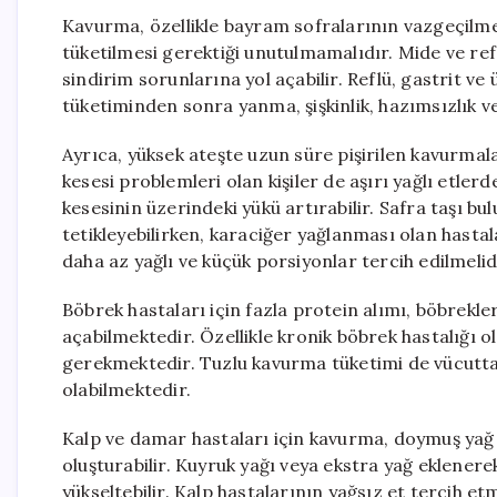
Kavurma, özellikle bayram sofralarının vazgeçilmez 
tüketilmesi gerektiği unutulmamalıdır. Mide ve reflü
sindirim sorunlarına yol açabilir. Reflü, gastrit ve 
tüketiminden sonra yanma, şişkinlik, hazımsızlık ve m
Ayrıca, yüksek ateşte uzun süre pişirilen kavurmala
kesesi problemleri olan kişiler de aşırı yağlı etler
kesesinin üzerindeki yükü artırabilir. Safra taşı bu
tetikleyebilirken, karaciğer yağlanması olan hasta
daha az yağlı ve küçük porsiyonlar tercih edilmelid
Böbrek hastaları için fazla protein alımı, böbrekle
açabilmektedir. Özellikle kronik böbrek hastalığı ol
gerekmektedir. Tuzlu kavurma tüketimi de vücutta
olabilmektedir.
Kalp ve damar hastaları için kavurma, doymuş yağ 
oluşturabilir. Kuyruk yağı veya ekstra yağ eklenere
yükseltebilir. Kalp hastalarının yağsız et tercih e