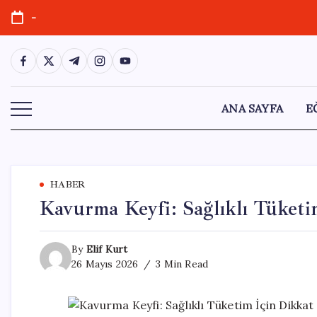
Skip
-
to
content
https://www.facebook.com/
https://twitter.com/
https://t.me/
https://www.instagram.com/
https://youtube.com/
ANA SAYFA
E
HABER
Kavurma Keyfi: Sağlıklı Tüketi
By
Elif Kurt
26 Mayıs 2026
3 Min Read