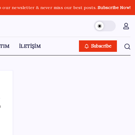
o our newsletter & never miss our best posts.
Subscribe Now!
TIM
İLETİŞİM
Subscribe
ı
SON YAZILAR
Yapay Zekanın Kimsenin Konuşmadığı
Bedeli! Apple Neden Zirvede? | TeknoMaxx