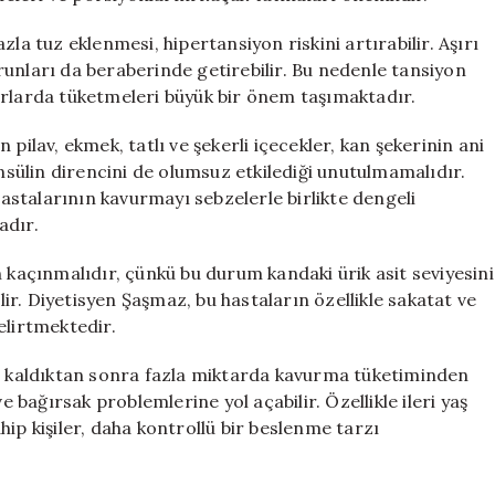
la tuz eklenmesi, hipertansiyon riskini artırabilir. Aşırı
sorunları da beraberinde getirebilir. Bu nedenle tansiyon
arlarda tüketmeleri büyük bir önem taşımaktadır.
pilav, ekmek, tatlı ve şekerli içecekler, kan şekerinin ani
insülin direncini de olumsuz etkilediği unutulmamalıdır.
stalarının kavurmayı sebzelerle birlikte dengeli
adır.
n kaçınmalıdır, çünkü bu durum kandaki ürik asit seviyesini
ilir. Diyetisyen Şaşmaz, bu hastaların özellikle sakatat ve
elirtmektedir.
aç kaldıktan sonra fazla miktarda kavurma tüketiminden
e bağırsak problemlerine yol açabilir. Özellikle ileri yaş
ip kişiler, daha kontrollü bir beslenme tarzı