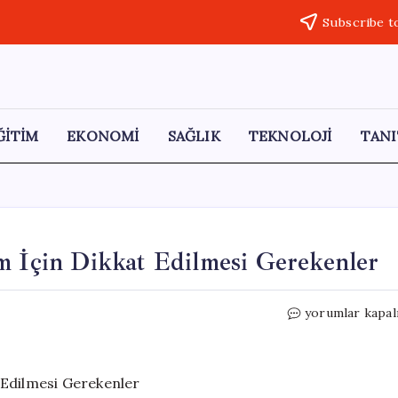
Subscribe t
ĞİTİM
EKONOMİ
SAĞLIK
TEKNOLOJİ
TANI
m İçin Dikkat Edilmesi Gerekenler
Kavurma
yorumlar kapal
Keyfi:
Sağlıklı
Tüketim
İçin