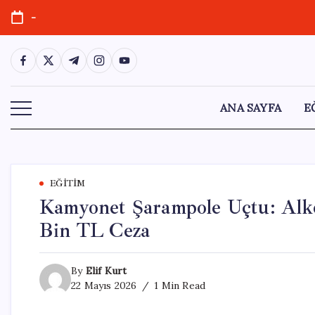
Skip
-
to
content
https://www.facebook.com/
https://twitter.com/
https://t.me/
https://www.instagram.com/
https://youtube.com/
ANA SAYFA
E
EĞITIM
Kamyonet Şarampole Uçtu: Alko
Bin TL Ceza
By
Elif Kurt
22 Mayıs 2026
1 Min Read