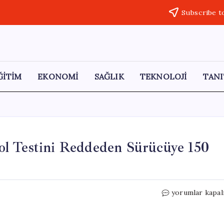
Subscribe t
ĞİTİM
EKONOMİ
SAĞLIK
TEKNOLOJİ
TANI
l Testini Reddeden Sürücüye 150
Kamyonet
yorumlar kapal
Şarampole
Uçtu:
Alkol