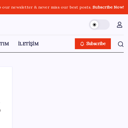
o our newsletter & never miss our best posts.
Subscribe Now!
TIM
İLETİŞİM
Subscribe
SON YAZILAR
ı
Küresel gıda fiyatlarında alarm: 3,5 yılın
zirvesi görüldü