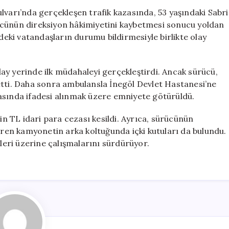
Testini
lvarı’nda gerçekleşen trafik kazasında, 53 yaşındaki Sabri
Reddeden
ücünün direksiyon hâkimiyetini kaybetmesi sonucu yoldan
Sürücüye
ki vatandaşların durumu bildirmesiyle birlikte olay
150
Bin
TL
olay yerinde ilk müdahaleyi gerçekleştirdi. Ancak sürücü,
Ceza
etti. Daha sonra ambulansla İnegöl Devlet Hastanesi’ne
için
asında ifadesi alınmak üzere emniyete götürüldü.
bin TL idari para cezası kesildi. Ayrıca, sürücünün
gören kamyonetin arka koltuğunda içki kutuları da bulundu.
nleri üzerine çalışmalarını sürdürüyor.