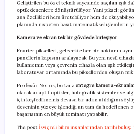
Geliştirilen bu özel teknik sayesinde saçılan ışık d
optik desenlere dönüştürülüyor. Yani piksel; görün
ana özellikleri hem üretebiliyor hem de okuyabiliyo
planında nispeten basit matematiksel işlemlerin yat
Kamera ve ekran tek bir gövdede birleşiyor
Fourier pikselleri, gelecekte her bir noktanın aynı a
panellerin kapısını aralayacak. Bu yeni nesil ciha
kullanıcının veya çevrenin cihazla olan ışık etkileşi
laboratuvar ortamında bu piksellerden oluşan mikr
Profesör Norris, bu tarz
entegre kamera-ekranla
olarak adaptif optikler, holografik sistemler ve alg
için keşfedilmemiş devasa bir adım atıldığını söy
deseninin yüzeye işlendiği an tam da hedeflenen opt
başarısının en büyük teminatı yapabilir.
The post
İsviçreli bilim insanlarından tarihi buluş: 