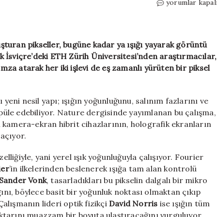
İsviçreli
yorumlar kapal
bilim
insanlarından
tarihi
buluş:
turan pikseller, bugüne kadar ya ışığı yayarak görüntü
“Fourier
cak İsviçre’deki ETH Zürih Üniversitesi’nden araştırmacılar,
pikselleri”
imza atarak her iki işlevi de eş zamanlı yürüten bir piksel
üretildi
için
 yeni nesil yapı; ışığın yoğunluğunu, salınım fazlarını ve
üle edebiliyor. Nature dergisinde yayımlanan bu çalışma,
 kamera-ekran hibrit cihazlarının, holografik ekranların
 açıyor.
elliğiyle, yani yerel ışık yoğunluğuyla çalışıyor. Fourier
ier
’in ilkelerinden beslenerek ışığa tam alan kontrolü
Sander Vonk
, tasarladıkları bu pikselin dalgalı bir mikro
ğını, böylece basit bir yoğunluk noktası olmaktan çıkıp
lışmanın lideri optik fizikçi
David Norris
ise ışığın tüm
miktarını muazzam bir boyuta ulaştıracağını vurguluyor.