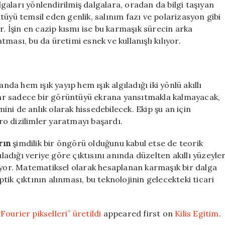
algaları yönlendirilmiş dalgalara, oradan da bilgi taşıyan
tüyü temsil eden genlik, salınım fazı ve polarizasyon gibi
r. İşin en cazip kısmı ise bu karmaşık sürecin arka
ması, bu da üretimi esnek ve kullanışlı kılıyor.
nda hem ışık yayıp hem ışık algıladığı iki yönlü akıllı
zlar sadece bir görüntüyü ekrana yansıtmakla kalmayacak,
mini de anlık olarak hissedebilecek. Ekip şu an için
o dizilimler yaratmayı başardı.
rın
şimdilik bir öngörü olduğunu kabul etse de teorik
ıladığı veriye göre çıktısını anında düzelten akıllı yüzeyle
lüyor. Matematiksel olarak hesaplanan karmaşık bir dalga
ik çıktının alınması, bu teknolojinin gelecekteki ticari
“Fourier pikselleri” üretildi
appeared first on
Kilis Egitim
.