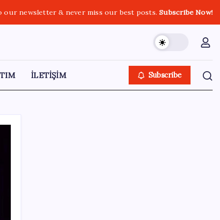
o our newsletter & never miss our best posts.
Subscribe Now!
TIM
İLETİŞİM
Subscribe
SON YAZILAR
Ahmet Özer’den ‘çerçeve yasa’ yorumu: ‘Bu
düzenleme bir son değil, yeni bir