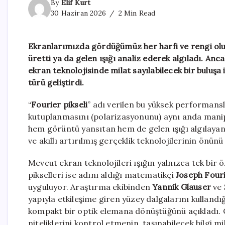
By
Elif Kurt
30 Haziran 2026
2 Min Read
Ekranlarımızda gördüğümüz her harfi ve rengi oluş
üretti ya da gelen ışığı analiz ederek algıladı. An
ekran teknolojisinde milat sayılabilecek bir buluşa 
türü geliştirdi.
“
Fourier pikseli
” adı verilen bu yüksek performanslı
kutuplanmasını (polarizasyonunu) aynı anda manip
hem görüntü yansıtan hem de gelen ışığı algılayan
ve akıllı artırılmış gerçeklik teknolojilerinin önünü
Mevcut ekran teknolojileri ışığın yalnızca tek bir öz
pikselleri ise adını aldığı matematikçi
Joseph Four
uyguluyor. Araştırma ekibinden
Yannik Glauser
ve
yapıyla etkileşime giren yüzey dalgalarını kullandı
kompakt bir optik elemana dönüştüğünü açıkladı. Ça
niteliklerini kontrol etmenin, taşınabilecek bilgi 