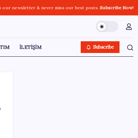
o our newsletter & never miss our best posts.
Subscribe Now!
TIM
İLETİŞİM
Subscribe
ı
SON YAZILAR
Dünya Altın Konseyi’nden kritik rapor: Altın
piyasasında kısa vadede ne olacak?