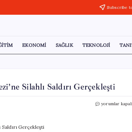
Subscribe t
ĞİTİM
EKONOMİ
SAĞLIK
TEKNOLOJİ
TANI
i’ne Silahlı Saldırı Gerçekleşti
İstanbul’da
yorumlar kapal
Otokoç
Genel
Merkezi’ne
Silahlı