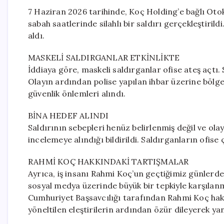
7 Haziran 2026 tarihinde, Koç Holding’e bağlı Oto
sabah saatlerinde silahlı bir saldırı gerçekleştirild
aldı.
MASKELİ SALDIRGANLAR ETKİNLİKTE
İddiaya göre, maskeli saldırganlar ofise ateş açtı
Olayın ardından polise yapılan ihbar üzerine bölgey
güvenlik önlemleri alındı.
BİNA HEDEF ALINDI
Saldırının sebepleri henüz belirlenmiş değil ve olay
incelemeye alındığı bildirildi. Saldırganların ofise 
RAHMİ KOÇ HAKKINDAKİ TARTIŞMALAR
Ayrıca, iş insanı Rahmi Koç’un geçtiğimiz günlerde
sosyal medya üzerinde büyük bir tepkiyle karşılanmı
Cumhuriyet Başsavcılığı tarafından Rahmi Koç hakk
yöneltilen eleştirilerin ardından özür dileyerek yan