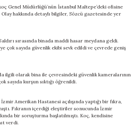
Saldırı
koç Genel Müdürlüğü’nün İstanbul Maltepe’deki ofisine
Gerçekleşti
i. Olay hakkında detaylı bilgiler, Sözcü gazetesinde yer
için
. Saldırı sırasında binada maddi hasar meydana geldi.
e çok sayıda güvenlik ekibi sevk edildi ve çevrede geniş
la ilgili olarak bina ile çevresindeki güvenlik kameralarının
çok sayıda kurşun sıktığı öğrenildi.
 İzmir Amerikan Hastanesi açılışında yaptığı bir fıkra,
ştı. Fıkranın içerdiği eleştiriler sonucunda İzmir
ında bir soruşturma başlatılmıştı. Koç, kendisine
ıt verdi.