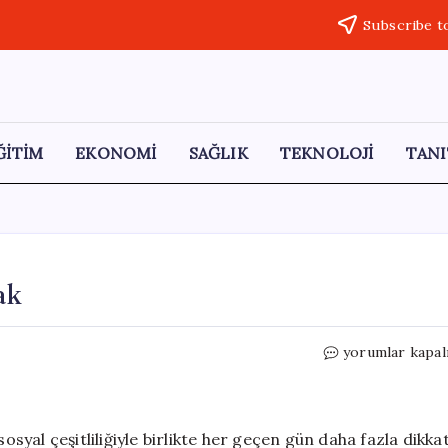
Subscribe t
ĞİTİM
EKONOMİ
SAĞLIK
TEKNOLOJİ
TANI
ak
İstanbul’da
yorumlar kapal
Mutluluğu
Yakalamak
için
osyal çeşitliliğiyle birlikte her geçen gün daha fazla dikka