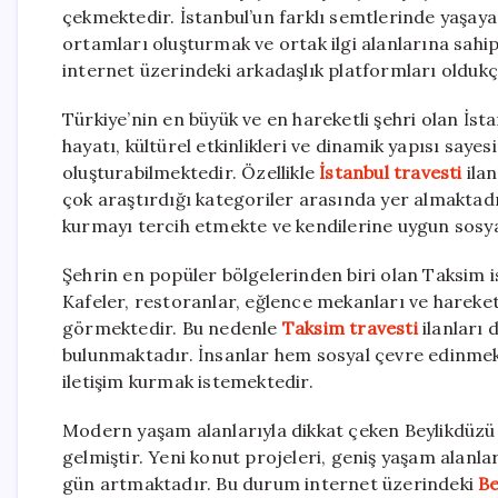
çekmektedir. İstanbul’un farklı semtlerinde yaşayan
ortamları oluşturmak ve ortak ilgi alanlarına sahip
internet üzerindeki arkadaşlık platformları oldukç
Türkiye’nin en büyük ve en hareketli şehri olan İ
hayatı, kültürel etkinlikleri ve dinamik yapısı say
oluşturabilmektedir. Özellikle
İstanbul travesti
ila
çok araştırdığı kategoriler arasında yer almaktadır.
kurmayı tercih etmekte ve kendilerine uygun sosya
Şehrin en popüler bölgelerinden biri olan Taksim is
Kafeler, restoranlar, eğlence mekanları ve hareket
görmektedir. Bu nedenle
Taksim travesti
ilanları 
bulunmaktadır. İnsanlar hem sosyal çevre edinmek 
iletişim kurmak istemektedir.
Modern yaşam alanlarıyla dikkat çeken Beylikdüzü is
gelmiştir. Yeni konut projeleri, geniş yaşam alanla
gün artmaktadır. Bu durum internet üzerindeki
Be