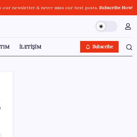
o our newsletter & never miss our best posts.
Subscribe Now!
TIM
İLETİŞİM
Subscribe
ı
SON YAZILAR
Yapay Zekanın Kimsenin Konuşmadığı
t
Bedeli! Apple Neden Zirvede? | TeknoMaxx