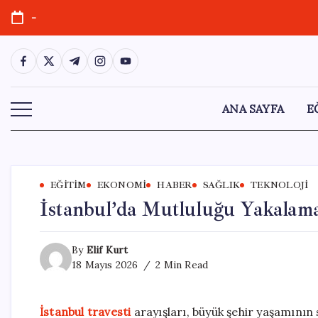
Skip
-
to
content
https://www.facebook.com/
https://twitter.com/
https://t.me/
https://www.instagram.com/
https://youtube.com/
ANA SAYFA
E
EĞITIM
EKONOMI
HABER
SAĞLIK
TEKNOLOJI
İstanbul’da Mutluluğu Yakalam
By
Elif Kurt
18 Mayıs 2026
2 Min Read
İstanbul travesti
arayışları, büyük şehir yaşamının s