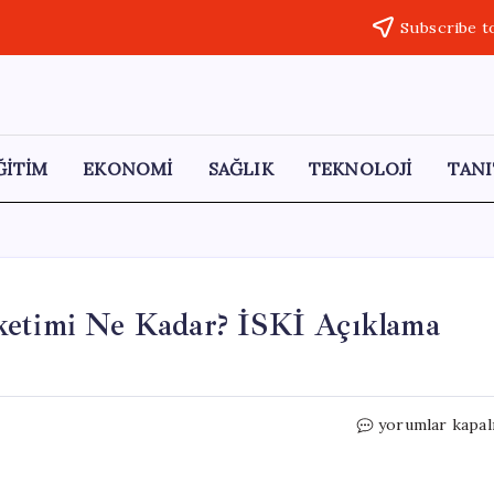
Subscribe t
ĞİTİM
EKONOMİ
SAĞLIK
TEKNOLOJİ
TANI
ketimi Ne Kadar? İSKİ Açıklama
İstanbul’da
yorumlar kapal
10
Metreküp
Su