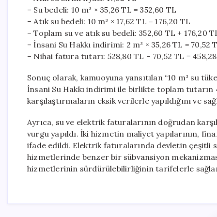
– Su bedeli: 10 m³ × 35,26 TL = 352,60 TL
– Atık su bedeli: 10 m³ × 17,62 TL = 176,20 TL
– Toplam su ve atık su bedeli: 352,60 TL + 176,20 T
– İnsani Su Hakkı indirimi: 2 m³ × 35,26 TL = 70,52 
– Nihai fatura tutarı: 528,80 TL – 70,52 TL = 458,2
Sonuç olarak, kamuoyuna yansıtılan “10 m³ su tüke
İnsani Su Hakkı indirimi ile birlikte toplam tutarın
karşılaştırmaların eksik verilerle yapıldığını ve sağ
Ayrıca, su ve elektrik faturalarının doğrudan karş
vurgu yapıldı. İki hizmetin maliyet yapılarının, fi
ifade edildi. Elektrik faturalarında devletin çeşitli 
hizmetlerinde benzer bir sübvansiyon mekanizmasın
hizmetlerinin sürdürülebilirliğinin tarifelerle sağlan