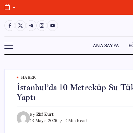
Skip
-
to
content
https://www.facebook.com/
https://twitter.com/
https://t.me/
https://www.instagram.com/
https://youtube.com/
ANA SAYFA
E
HABER
İstanbul’da 10 Metreküp Su Tü
Yaptı
By
Elif Kurt
13 Mayıs 2026
2 Min Read