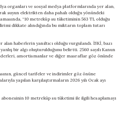
Tüketimi
edya organları ve sosyal medya platformlarında yer alan,
Ne
ılarak suyun elektrikten daha pahalı olduğu yönündeki
Kadar?
ıklamasında, “10 metreküp su tüketiminin 563 TL olduğu
İSKİ
irimi dikkate alındığında bu miktarın toplam tutarı
Açıklama
Yaptı
için
r alan haberlerin yanıltıcı olduğu vurgulandı. İSKİ, bazı
lış bir algı oluşturulduğunu belirtti. 2560 sayılı Kanun
 giderleri, amortismanlar ve diğer masraflar göz önünde
rasının, güncel tarifeler ve indirimler göz önüne
alarıyla yapılan karşılaştırmaların 2026 yılı Ocak ayı
t abonesinin 10 metreküp su tüketimi ile ilgili hesaplamayı