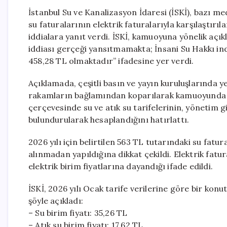
İstanbul Su ve Kanalizasyon İdaresi (İSKİ), bazı m
su faturalarının elektrik faturalarıyla karşılaştır
iddialara yanıt verdi. İSKİ, kamuoyuna yönelik aç
iddiası gerçeği yansıtmamakta; İnsani Su Hakkı ind
458,28 TL olmaktadır” ifadesine yer verdi.
Açıklamada, çeşitli basın ve yayın kuruluşlarında ye
rakamların bağlamından koparılarak kamuoyunda yan
çerçevesinde su ve atık su tarifelerinin, yönetim
bulundurularak hesaplandığını hatırlattı.
2026 yılı için belirtilen 563 TL tutarındaki su fatu
alınmadan yapıldığına dikkat çekildi. Elektrik fatur
elektrik birim fiyatlarına dayandığı ifade edildi.
İSKİ, 2026 yılı Ocak tarife verilerine göre bir konu
şöyle açıkladı:
– Su birim fiyatı: 35,26 TL
– Atık su birim fiyatı: 17,62 TL