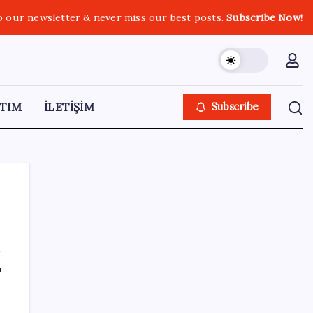
o our newsletter & never miss our best posts.
Subscribe Now!
TIM
İLETİŞİM
Subscribe
SON YAZILAR
ı
Pixel Telefonlara Yapay Zeka Destekli Saat
Tasarımları Geliyor