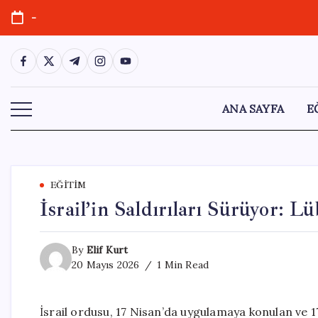
Skip
-
to
content
https://www.facebook.com/
https://twitter.com/
https://t.me/
https://www.instagram.com/
https://youtube.com/
ANA SAYFA
E
EĞITIM
İsrail’in Saldırıları Sürüyor: L
By
Elif Kurt
20 Mayıs 2026
1 Min Read
İsrail ordusu, 17 Nisan’da uygulamaya konulan ve 