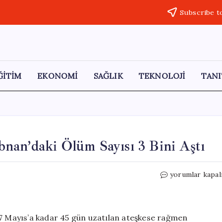
Subscribe t
ĞİTİM
EKONOMİ
SAĞLIK
TEKNOLOJİ
TANI
übnan’daki Ölüm Sayısı 3 Bini Aştı
İsrail’in
yorumlar kapal
Saldırıları
Sürüyor:
Lübnan’daki
Ölüm
17 Mayıs’a kadar 45 gün uzatılan ateşkese rağmen