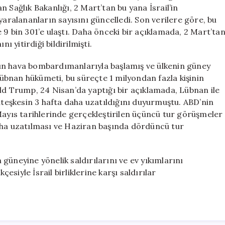
Sayısı
 Sağlık Bakanlığı, 2 Mart’tan bu yana İsrail’in
3
yaralananların sayısını güncelledi. Son verilere göre, bu
Bini
se 9 bin 301’e ulaştı. Daha önceki bir açıklamada, 2 Mart’ta
Aştı
ı yitirdiği bildirilmişti.
için
yoğun hava bombardımanlarıyla başlamış ve ülkenin güney
 Lübnan hükümeti, bu süreçte 1 milyondan fazla kişinin
ld Trump, 24 Nisan’da yaptığı bir açıklamada, Lübnan ile
 ateşkesin 3 hafta daha uzatıldığını duyurmuştu. ABD’nin
Mayıs tarihlerinde gerçekleştirilen üçüncü tur görüşmeler
aha uzatılması ve Haziran başında dördüncü tur
güneyine yönelik saldırılarını ve ev yıkımlarını
çesiyle İsrail birliklerine karşı saldırılar