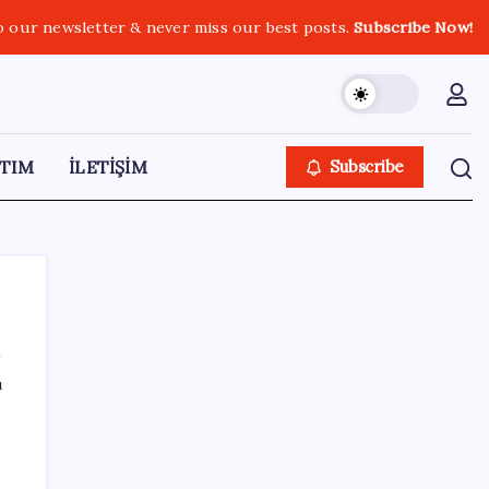
o our newsletter & never miss our best posts.
Subscribe Now!
TIM
İLETİŞİM
Subscribe
ı
SON YAZILAR
Yapay Zekanın Kimsenin Konuşmadığı
Bedeli! Apple Neden Zirvede? | TeknoMaxx