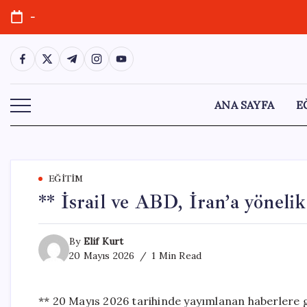
Skip
-
to
content
https://www.facebook.com/
https://twitter.com/
https://t.me/
https://www.instagram.com/
https://youtube.com/
ANA SAYFA
E
EĞITIM
** İsrail ve ABD, İran’a yönelik
By
Elif Kurt
20 Mayıs 2026
1 Min Read
** 20 Mayıs 2026 tarihinde yayımlanan haberlere gö