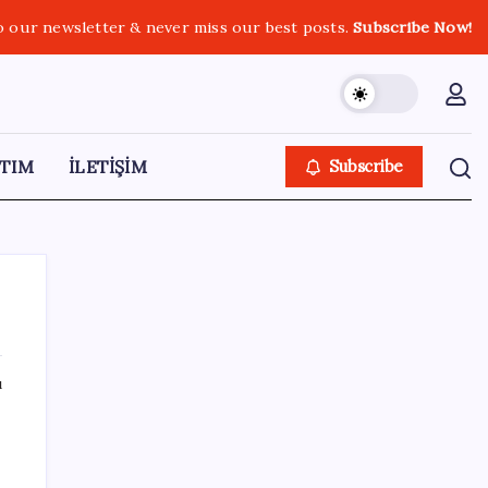
o our newsletter & never miss our best posts.
Subscribe Now!
TIM
İLETİŞİM
Subscribe
ı
SON YAZILAR
Ahmet Özer’den ‘çerçeve yasa’ yorumu: ‘Bu
düzenleme bir son değil, yeni bir