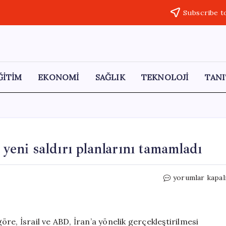
Subscribe t
ĞİTİM
EKONOMİ
SAĞLIK
TEKNOLOJİ
TANI
 yeni saldırı planlarını tamamladı
**
yorumlar kapal
İsrail
ve
ABD,
İran’a
re, İsrail ve ABD, İran’a yönelik gerçekleştirilmesi