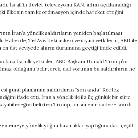
yönelik
adı. İsrail’in devlet televizyonu KAN, adını açıklamadığı
yeni
k, iki ülkenin tam koordinasyon içinde hareket ettiğini
saldırı
planlarını
tamamladı
ının İran’a yönelik saldırıların yeniden başlatılması
için
 Haberde, Tel Aviv’deki askeri ve siyasi yetkilerin, ABD ile
 en üst seviyede alarm durumuna geçtiği ifade edildi.
n bazı İsrailli yetkililer, ABD Başkanı Donald Trump’ın
nılmaz olduğunu belirterek, asıl sorunun bu saldırıların ne
esi günü planlanan saldırıların “son anda” Körfez
iğini ifade etti. İran’a yönelik iki ila üç günlük bir süre
zayabileceğini belirten Trump, bu sürenin sadece sınırlı
düzenlemeye yönelik yoğun hazırlıklar yaptığına dair çeşitli