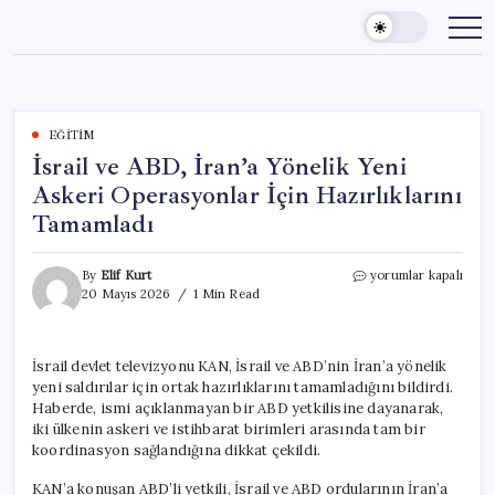
Skip
to
content
EĞITIM
İsrail ve ABD, İran’a Yönelik Yeni
Askeri Operasyonlar İçin Hazırlıklarını
Tamamladı
İsrail
By
Elif Kurt
yorumlar kapalı
ve
20 Mayıs 2026
1 Min Read
ABD,
İran’a
Yönelik
İsrail devlet televizyonu KAN, İsrail ve ABD’nin İran’a yönelik
Yeni
yeni saldırılar için ortak hazırlıklarını tamamladığını bildirdi.
Askeri
Operasyonlar
Haberde, ismi açıklanmayan bir ABD yetkilisine dayanarak,
İçin
iki ülkenin askeri ve istihbarat birimleri arasında tam bir
Hazırlıklarını
koordinasyon sağlandığına dikkat çekildi.
Tamamladı
için
KAN’a konuşan ABD’li yetkili, İsrail ve ABD ordularının İran’a