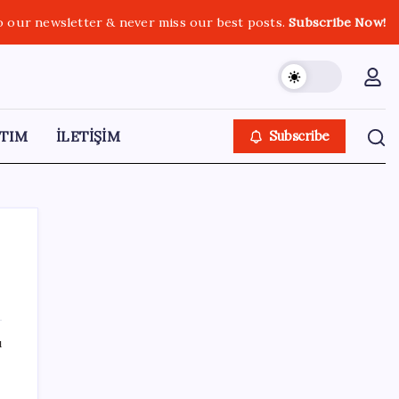
o our newsletter & never miss our best posts.
Subscribe Now!
TIM
İLETİŞİM
Subscribe
SON YAZILAR
ı
Ahmet Özer’den ‘çerçeve yasa’ yorumu: ‘Bu
düzenleme bir son değil, yeni bir