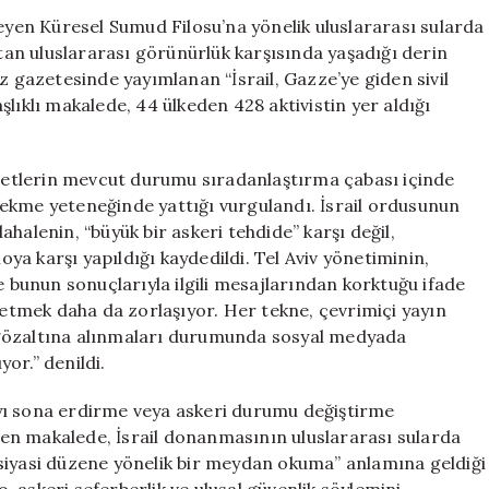
Gelen
leyen Küresel Sumud Filosu’na yönelik uluslararası sularda
Gazze
rtan uluslararası görünürlük karşısında yaşadığı derin
Mesajıyla
z gazetesinde yayımlanan “İsrail, Gazze’ye giden sivil
İlgili
lıklı makalede, 44 ülkeden 428 aktivistin yer aldığı
Derin
Endişe
İçinde
etlerin mevcut durumu sıradanlaştırma çabası içinde
için
ekme yeteneğinde yattığı vurgulandı. İsrail ordusunun
halenin, “büyük bir askeri tehdide” karşı değil,
loya karşı yapıldığı kaydedildi. Tel Aviv yönetiminin,
e bunun sonuçlarıyla ilgili mesajlarından korktuğu ifade
l etmek daha da zorlaşıyor. Her tekne, çevrimiçi yayın
in gözaltına alınmaları durumunda sosyal medyada
or.” denildi.
yı sona erdirme veya askeri durumu değiştirme
en makalede, İsrail donanmasının uluslararası sularda
siyasi düzene yönelik bir meydan okuma” anlamına geldiği