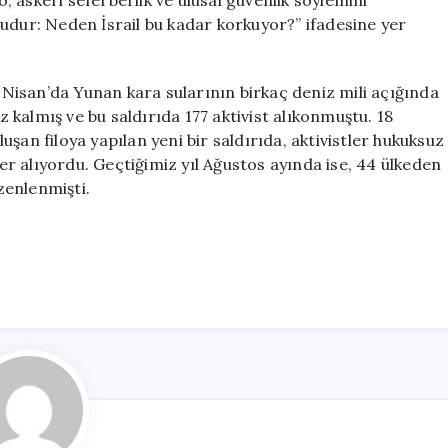
filo, askeri seferberlik ve ulusal güvenlik söylemini
udur: Neden İsrail bu kadar korkuyor?” ifadesine yer
isan’da Yunan kara sularının birkaç deniz mili açığında
kalmış ve bu saldırıda 177 aktivist alıkonmuştu. 18
şan filoya yapılan yeni bir saldırıda, aktivistler hukuksuz
yer alıyordu. Geçtiğimiz yıl Ağustos ayında ise, 44 ülkeden
üzenlenmişti.