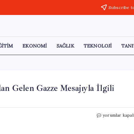
Subscribe t
ĞİTİM
EKONOMİ
SAĞLIK
TEKNOLOJİ
TANI
an Gelen Gazze Mesajıyla İlgili
İsrail,
yorumlar kapal
Küresel
Sumud
Filosu’ndan