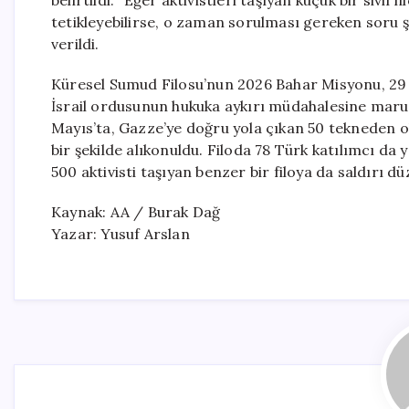
belirtildi. “Eğer aktivistleri taşıyan küçük bir sivil 
tetikleyebilirse, o zaman sorulması gereken soru ş
verildi.
Küresel Sumud Filosu’nun 2026 Bahar Misyonu, 29 N
İsrail ordusunun hukuka aykırı müdahalesine maruz 
Mayıs’ta, Gazze’ye doğru yola çıkan 50 tekneden olu
bir şekilde alıkonuldu. Filoda 78 Türk katılımcı da 
500 aktivisti taşıyan benzer bir filoya da saldırı d
Kaynak: AA / Burak Dağ
Yazar: Yusuf Arslan