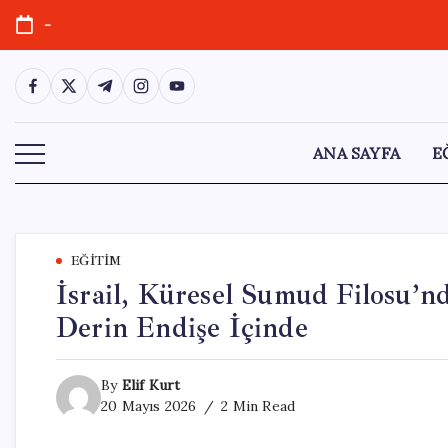
Skip
-
to
content
https://www.facebook.com/
https://twitter.com/
https://t.me/
https://www.instagram.com/
https://youtube.com/
ANA SAYFA
E
EĞITIM
İsrail, Küresel Sumud Filosu’nd
Derin Endişe İçinde
By
Elif Kurt
20 Mayıs 2026
2 Min Read