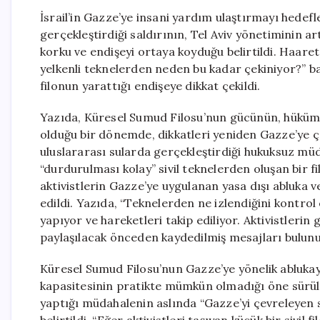
İsrail’in Gazze’ye insani yardım ulaştırmayı hedef
gerçekleştirdiği saldırının, Tel Aviv yönetiminin a
korku ve endişeyi ortaya koyduğu belirtildi. Haaret
yelkenli teknelerden neden bu kadar çekiniyor?” baş
filonun yarattığı endişeye dikkat çekildi.
Yazıda, Küresel Sumud Filosu’nun gücünün, hüküm
olduğu bir dönemde, dikkatleri yeniden Gazze’ye ç
uluslararası sularda gerçekleştirdiği hukuksuz müda
“durdurulması kolay” sivil teknelerden oluşan bir fi
aktivistlerin Gazze’ye uygulanan yasa dışı abluka v
edildi. Yazıda, “Teknelerden ne izlendiğini kontro
yapıyor ve hareketleri takip ediliyor. Aktivistler
paylaşılacak önceden kaydedilmiş mesajları bulunuy
Küresel Sumud Filosu’nun Gazze’ye yönelik abluka
kapasitesinin pratikte mümkün olmadığı öne sürül
yaptığı müdahalenin aslında “Gazze’yi çevreleyen 