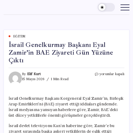
Skip
to
content
EĞITIM
İsrail Genelkurmay Başkanı Eyal
Zamir’in BAE Ziyareti Gün Yüzüne
Çıktı
İsrail
By
Elif Kurt
yorumlar kapalı
Genelkurmay
15 Mayıs 2026
1 Min Read
Başkanı
Eyal
Zamir’in
İsrail Genelkurmay Başkanı Korgeneral Eyal Zamir’in, Birleşik
BAE
Arap Emirlikleri’ni (BAE) ziyaret ettiği iddiaları gündemde.
Ziyareti
Gün
İsrail medyasına yansıyan haberlere göre, Zamir, BAE’deki
Yüzüne
üst düzey yetkililerle önemli görüşmeler gerçekleştirdi.
Çıktı
için
İsrail devlet televizyonu Kan’ın haberine göre, Zamir’e bu
ziyaret sırasında başka askeri yetkililerin de eşlik ettiği