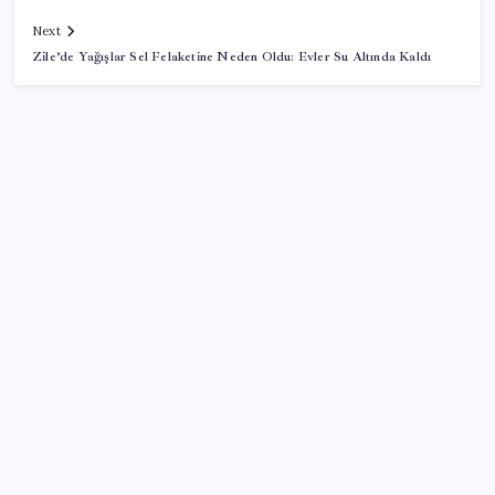
Next
Zile’de Yağışlar Sel Felaketine Neden Oldu: Evler Su Altında Kaldı
SON YAZILAR
Bilecik’te Ameliyathane Hemşireliği Sertifikalı Eğitim
Programı başvuruları başlıyor
Tesla’dan Japonya hamlesi
Sanayi Üretimi Yüzde 1,9 Büyüdü
Alman otomobil devi açıkladı: Yok satan modeli