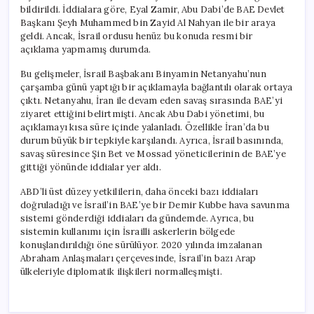
bildirildi. İddialara göre, Eyal Zamir, Abu Dabi’de BAE Devlet
Başkanı Şeyh Muhammed bin Zayid Al Nahyan ile bir araya
geldi. Ancak, İsrail ordusu henüz bu konuda resmi bir
açıklama yapmamış durumda.
Bu gelişmeler, İsrail Başbakanı Binyamin Netanyahu’nun
çarşamba günü yaptığı bir açıklamayla bağlantılı olarak ortaya
çıktı. Netanyahu, İran ile devam eden savaş sırasında BAE’yi
ziyaret ettiğini belirtmişti. Ancak Abu Dabi yönetimi, bu
açıklamayı kısa süre içinde yalanladı. Özellikle İran’da bu
durum büyük bir tepkiyle karşılandı. Ayrıca, İsrail basınında,
savaş süresince Şin Bet ve Mossad yöneticilerinin de BAE’ye
gittiği yönünde iddialar yer aldı.
ABD’li üst düzey yetkililerin, daha önceki bazı iddiaları
doğruladığı ve İsrail’in BAE’ye bir Demir Kubbe hava savunma
sistemi gönderdiği iddiaları da gündemde. Ayrıca, bu
sistemin kullanımı için İsrailli askerlerin bölgede
konuşlandırıldığı öne sürülüyor. 2020 yılında imzalanan
Abraham Anlaşmaları çerçevesinde, İsrail’in bazı Arap
ülkeleriyle diplomatik ilişkileri normalleşmişti.