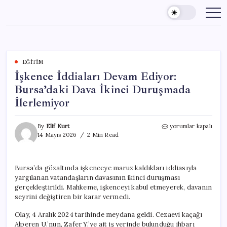
Skip
to
content
EĞITIM
İşkence İddiaları Devam Ediyor:
Bursa’daki Dava İkinci Duruşmada
İlerlemiyor
İşkence
By
Elif Kurt
yorumlar kapalı
İddiaları
14 Mayıs 2026
2 Min Read
Devam
Ediyor:
Bursa’daki
Bursa’da gözaltında işkenceye maruz kaldıkları iddiasıyla
Dava
yargılanan vatandaşların davasının ikinci duruşması
İkinci
Duruşmada
gerçekleştirildi. Mahkeme, işkenceyi kabul etmeyerek, davanın
İlerlemiyor
seyrini değiştiren bir karar vermedi.
için
Olay, 4 Aralık 2024 tarihinde meydana geldi. Cezaevi kaçağı
Alperen U.’nun, Zafer Y.’ye ait iş yerinde bulunduğu ihbarı