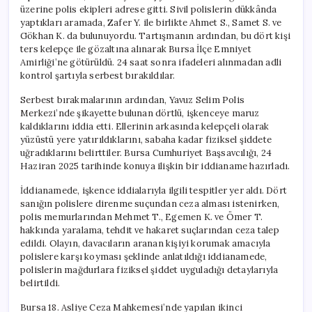
üzerine polis ekipleri adrese gitti. Sivil polislerin dükkânda
yaptıkları aramada, Zafer Y. ile birlikte Ahmet S., Samet S. ve
Gökhan K. da bulunuyordu. Tartışmanın ardından, bu dört kişi
ters kelepçe ile gözaltına alınarak Bursa İlçe Emniyet
Amirliği’ne götürüldü. 24 saat sonra ifadeleri alınmadan adli
kontrol şartıyla serbest bırakıldılar.
Serbest bırakmalarının ardından, Yavuz Selim Polis
Merkezi’nde şikayette bulunan dörtlü, işkenceye maruz
kaldıklarını iddia etti. Ellerinin arkasında kelepçeli olarak
yüzüstü yere yatırıldıklarını, sabaha kadar fiziksel şiddete
uğradıklarını belirttiler. Bursa Cumhuriyet Başsavcılığı, 24
Haziran 2025 tarihinde konuya ilişkin bir iddianame hazırladı.
İddianamede, işkence iddialarıyla ilgili tespitler yer aldı. Dört
sanığın polislere direnme suçundan ceza alması istenirken,
polis memurlarından Mehmet T., Egemen K. ve Ömer T.
hakkında yaralama, tehdit ve hakaret suçlarından ceza talep
edildi. Olayın, davacıların aranan kişiyi korumak amacıyla
polislere karşı koyması şeklinde anlatıldığı iddianamede,
polislerin mağdurlara fiziksel şiddet uyguladığı detaylarıyla
belirtildi.
Bursa 18. Asliye Ceza Mahkemesi’nde yapılan ikinci