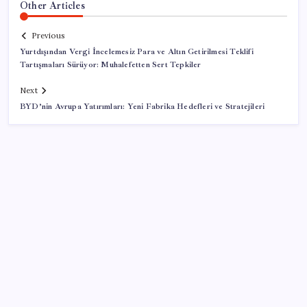
Other Articles
Previous
Yurtdışından Vergi İncelemesiz Para ve Altın Getirilmesi Teklifi
Tartışmaları Sürüyor: Muhalefetten Sert Tepkiler
Next
BYD’nin Avrupa Yatırımları: Yeni Fabrika Hedefleri ve Stratejileri
SON YAZILAR
Ahmet Özer’den ‘çerçeve yasa’ yorumu: ‘Bu
düzenleme bir son değil, yeni bir başlangıçtır’