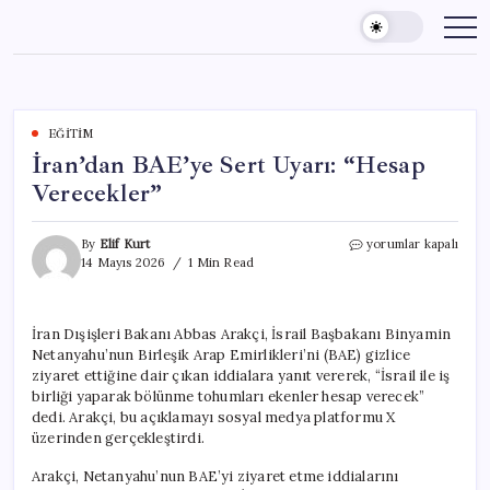
Skip
to
content
EĞITIM
İran’dan BAE’ye Sert Uyarı: “Hesap
Verecekler”
İran’dan
By
Elif Kurt
yorumlar kapalı
BAE’ye
14 Mayıs 2026
1 Min Read
Sert
Uyarı:
“Hesap
İran Dışişleri Bakanı Abbas Arakçi, İsrail Başbakanı Binyamin
Verecekler”
Netanyahu’nun Birleşik Arap Emirlikleri’ni (BAE) gizlice
için
ziyaret ettiğine dair çıkan iddialara yanıt vererek, “İsrail ile iş
birliği yaparak bölünme tohumları ekenler hesap verecek”
dedi. Arakçi, bu açıklamayı sosyal medya platformu X
üzerinden gerçekleştirdi.
Arakçi, Netanyahu’nun BAE’yi ziyaret etme iddialarını