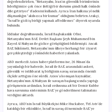
değerlendirirken, “Netanyahu, İran’ın güvenlik birimlerinin
liderliğimize çok önce ilettiği bir durumu şimdi halk önünde
dile getiriyor” ifadesini kullandı. Ayrıca İran halkına yönelik
düşmanlığın “akılsızca bir kumar” olduğunu belirten Arakçi,
“İsrail’le gizli iş birliği yapmak affedilemez” diyerek uyarıda
bulundu.
İddialar doğrultusunda, İsrail Başbakanlık Ofisi,
Netanyahu’nun BAE Devlet Başkanı Şeyh Muhammed bin
Zayed Al Nahyan ile gizlice görüştüğünü bildirmişti. Ancak
BAE hükümeti, Netanyahu’nun ülkeye herhangi bir ziyaret
gerçekleştirdiği yönündeki haberleri yalanladı.
ABD merkezli Axios haber platformu ise, 26 Nisan’da
yayınladığı bir haberde, İsrail ile BAE arasındaki askeri,
güvenlik ve istihbarat iş birliğinin savaş sırasında önemli
ölçüde arttığını öne sürdü. Axios’a konuşan kaynaklar,
Netanyahu’nun Al Nahyan ile savaşın başlangıcında yaptığı
görüşmenin ardından, İsrail ordusuna ait bir Demir Kubbe
hava savunma sisteminin BAE’ye gönderilmesi talimatını
verdiğini aktardı.
Ayrıca, ABD’nin İsrail Büyükelçisi Mike Huckabee, Tel Aviv’de
katıldığı bir etkinlikte, İsrail’in savaş döneminde BAE’ye