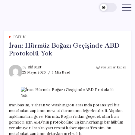
Skip
to
content
EĞITIM
İran: Hürmüz Boğazı Geçişinde ABD
Protokolü Yok
İran:
By
Elif Kurt
yorumlar kapalı
Hürmüz
25 Mayıs 2026
1 Min Read
Boğazı
Geçişinde
ABD
Protokolü
Yok
için
İran basını, Tahran ve Washington arasında potansiyel bir
mutabakat zaptının mevcut durumunu değerlendirdi. Yapılan
açıklamalara göre, Hürmüz Boğazı’ndan geçecek olan İran
gemileri için ABD’nin protokolüne ilişkin herhangi bir hüküm
yer almıyor. İran’ın yarı resmi haber ajansı Tesnim, bu
mutabakat zaptının detaylarını ele aldı.