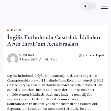
Skip
to
content
HABER
İngiliz Futbolunda Casusluk İddiaları:
Acun Ilıcalı’nın Açıklamaları
İngiliz
By
Elif Kurt
yorumlar kapalı
Futbolunda
15 Mayıs 2026
1 Min Read
Casusluk
İddiaları:
Acun
İngiliz futbolunda büyük bir skandal patlak verdi. İngiltere
Ilıcalı’nın
Championship play-off finalinde Acun Ilıcalı’nın yönettiği Hull
Açıklamaları
için
City ile karşılaşacak olan Southampton’a yönelik ortaya atılan
casusluk iddiaları, futbol camiasını derinden sarstı. Yarı
finalde elenen Middlesbrough’un gündeme getirdiği bu
suçlamalar sebebiyle, finalin ertelenmesi veya
Southampton’ın diskalifiye edilme ihtimali söz konusu oldu.
Bağımsız bir komisyonun incelemesi altındaki bu ciddi