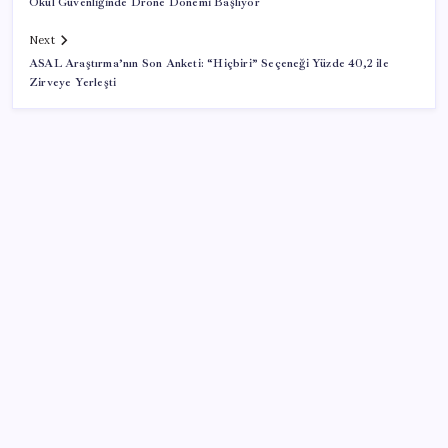
Okul Güvenliğinde Drone Dönemi Başlıyor
Next
ASAL Araştırma’nın Son Anketi: “Hiçbiri” Seçeneği Yüzde 40,2 ile
Zirveye Yerleşti
SON YAZILAR
İklim zirvesi de milyarlar yutacak
Pixel Telefonlara Yapay Zeka Destekli Saat
Tasarımları Geliyor
TBMM Adalet Komisyonu’nda ‘süreç yasası’