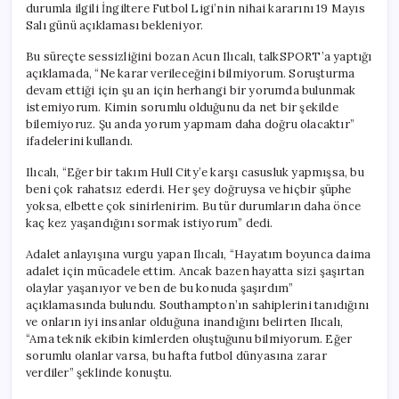
durumla ilgili İngiltere Futbol Ligi’nin nihai kararını 19 Mayıs
Salı günü açıklaması bekleniyor.
Bu süreçte sessizliğini bozan Acun Ilıcalı, talkSPORT’a yaptığı
açıklamada, “Ne karar verileceğini bilmiyorum. Soruşturma
devam ettiği için şu an için herhangi bir yorumda bulunmak
istemiyorum. Kimin sorumlu olduğunu da net bir şekilde
bilemiyoruz. Şu anda yorum yapmam daha doğru olacaktır”
ifadelerini kullandı.
Ilıcalı, “Eğer bir takım Hull City’e karşı casusluk yapmışsa, bu
beni çok rahatsız ederdi. Her şey doğruysa ve hiçbir şüphe
yoksa, elbette çok sinirlenirim. Bu tür durumların daha önce
kaç kez yaşandığını sormak istiyorum” dedi.
Adalet anlayışına vurgu yapan Ilıcalı, “Hayatım boyunca daima
adalet için mücadele ettim. Ancak bazen hayatta sizi şaşırtan
olaylar yaşanıyor ve ben de bu konuda şaşırdım”
açıklamasında bulundu. Southampton’ın sahiplerini tanıdığını
ve onların iyi insanlar olduğuna inandığını belirten Ilıcalı,
“Ama teknik ekibin kimlerden oluştuğunu bilmiyorum. Eğer
sorumlu olanlar varsa, bu hafta futbol dünyasına zarar
verdiler” şeklinde konuştu.