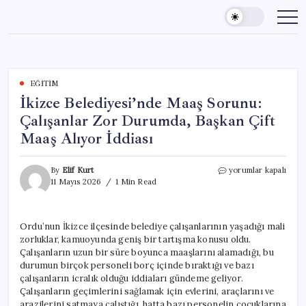
Skip
to
content
EĞITIM
İkizce Belediyesi’nde Maaş Sorunu:
Çalışanlar Zor Durumda, Başkan Çift
Maaş Alıyor İddiası
İkizce
By
Elif Kurt
yorumlar kapalı
Belediyesi’nde
11 Mayıs 2026
1 Min Read
Maaş
Sorunu:
Çalışanlar
Ordu’nun İkizce ilçesinde belediye çalışanlarının yaşadığı mali
Zor
zorluklar, kamuoyunda geniş bir tartışma konusu oldu.
Durumda,
Başkan
Çalışanların uzun bir süre boyunca maaşlarını alamadığı, bu
Çift
durumun birçok personeli borç içinde bıraktığı ve bazı
Maaş
çalışanların icralık olduğu iddiaları gündeme geliyor.
Alıyor
Çalışanların geçimlerini sağlamak için evlerini, araçlarını ve
İddiası
arazilerini satmaya çalıştığı, hatta bazı personelin çocuklarına