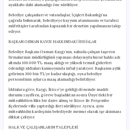
için
ayakkabı dahi alamadığı öne sürülüyor.
Belediye çalışanları ve vatandaşlar, İçişleri Bakanlığı’na
çağrıda bulunarak, belediyeye kayyum atanmasını ve tarafsız
müfettişler tarafından kapsamlı bir denetim yapılmasını talep
ediyor.
BAŞKAN OSMAN KAYGI HAKKINDAKİ İDDİALAR
Belediye Başkanı Osman Kaygı’nın, sahada çalışan taşeron
firmalarının müdürlüğünü yapması dolayısıyla huzur hakkı adı
altında 100.000 TL maaş aldığı ve yüksek temsil giderleri
ödendiği iddiaları kamuoyunda infial yaratıyor. Başkanın aylık
gelirinin 300 bin TL’ye kadar ulaştığı, oysa belediye
personelinin aylarca maaş alamadığı belirtiliyor.
İddialara göre, Kaygı, İkizce’ye geldiği dönemde maddi
durumu zayıfken, göreve başladıktan sonra Ünye’deki bir
müteahhitten lüks bir daire almış ve İkizce ile Perşembe
ilçelerinde villa yaptırdığı ileri sürülüyor. Ayrıca, aynı
müteahhidin kardeşinin belediyede memur olarak işe alınması
dikkat çekiyor.
HALK VE ÇALIŞANLARIN TALEPLERİ