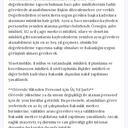
değerlendirme raporu bulunan bazı şube müdürlerinin farklı
görevlerde atanabilmesine ilişkin düzenlemelere yer verildi.
Değerlendirilen yöneticilerin uygun görülen başka kadrolara
atanması mümkün hale geldi. Ayrıca, bazı unvanları kaybeden
personelin yeniden atanma şartları belirlendi. Örneğin, şube
müdürü, 112 acil çağrı merkezi müdürü, idare ve denetim
müdürü gibi unvanlarını kaybedenlerin yeniden aynı görevlere
atanabilmesi için en az beş yıl geçmesi, olumlu bir
değerlendirme raporuna sahip olmaları ve Bakanlığın uygun
görüşünü alması gerekecek.
Yönetmelikle, il nüfus ve vatandaşlık müdürü, il planlama ve
koordinasyon müdürü, il sivil toplumla ilişkiler müdürü ve
diğer belirli kadrolara Bakanlık dışından nakil yapılması
yasaklandı.
**Görevde Yükselen Personel için Üç Yıl Şartı**
Görevde yükselme ya da unvan değişikliği ile atanan personel
için de yeni kurallar getirildi. Bu personele, atandıkları görev
yerlerinde en az üç yıl çalışmadan Bakanlık merkez
birimlerine, valilikler arası görevlere veya valiliklerden
Bakanlık merkez teşkilatına nakil yapılması yasaklandı. Ancak,
sağlık mazereti, eş durumu ve can güvenliği gibi istisnai
durumlar bu kuralın dışında tutuldu.