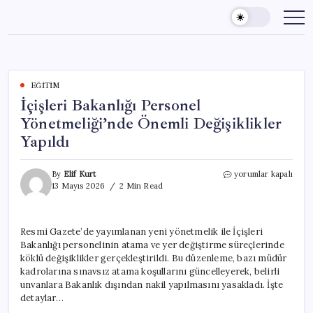
Skip
to
content
EĞITIM
İçişleri Bakanlığı Personel
Yönetmeliği’nde Önemli Değişiklikler
Yapıldı
İçişleri
By
Elif Kurt
yorumlar kapalı
Bakanlığı
13 Mayıs 2026
2 Min Read
Personel
Yönetmeliği’nde
Önemli
Resmi Gazete’de yayımlanan yeni yönetmelik ile İçişleri
Değişiklikler
Bakanlığı personelinin atama ve yer değiştirme süreçlerinde
Yapıldı
için
köklü değişiklikler gerçekleştirildi. Bu düzenleme, bazı müdür
kadrolarına sınavsız atama koşullarını güncelleyerek, belirli
unvanlara Bakanlık dışından nakil yapılmasını yasakladı. İşte
detaylar…