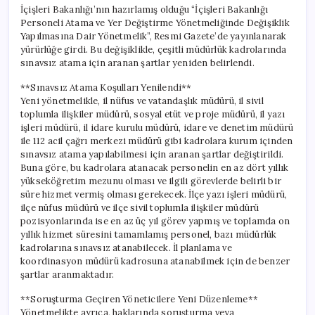
İçişleri Bakanlığı’nın hazırlamış olduğu “İçişleri Bakanlığı
Personeli Atama ve Yer Değiştirme Yönetmeliğinde Değişiklik
Yapılmasına Dair Yönetmelik”, Resmi Gazete’de yayınlanarak
yürürlüğe girdi. Bu değişiklikle, çeşitli müdürlük kadrolarında
sınavsız atama için aranan şartlar yeniden belirlendi.
**Sınavsız Atama Koşulları Yenilendi**
Yeni yönetmelikle, il nüfus ve vatandaşlık müdürü, il sivil
toplumla ilişkiler müdürü, sosyal etüt ve proje müdürü, il yazı
işleri müdürü, il idare kurulu müdürü, idare ve denetim müdürü
ile 112 acil çağrı merkezi müdürü gibi kadrolara kurum içinden
sınavsız atama yapılabilmesi için aranan şartlar değiştirildi.
Buna göre, bu kadrolara atanacak personelin en az dört yıllık
yükseköğretim mezunu olması ve ilgili görevlerde belirli bir
süre hizmet vermiş olması gerekecek. İlçe yazı işleri müdürü,
ilçe nüfus müdürü ve ilçe sivil toplumla ilişkiler müdürü
pozisyonlarında ise en az üç yıl görev yapmış ve toplamda on
yıllık hizmet süresini tamamlamış personel, bazı müdürlük
kadrolarına sınavsız atanabilecek. İl planlama ve
koordinasyon müdürü kadrosuna atanabilmek için de benzer
şartlar aranmaktadır.
**Soruşturma Geçiren Yöneticilere Yeni Düzenleme**
Yönetmelikte ayrıca, haklarında soruşturma veya