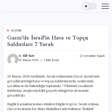
Skip
to
content
EĞITIM
Gazze’de İsrail’in Hava ve Topçu
Saldırıları: 7 Yaralı
Gazze’de
By
Elif Kurt
yorumlar kapalı
İsrail’in
20 Mayıs 2026
1 Min Read
Hava
ve
Topçu
20 Mayıs 2026 tarihinde, İsrail ordusunun Gazze Şeridi’nde
Saldırıları:
gerçekleştirdiği hava ve topçu saldırılarında, aralarında
7
Yaralı
çocukların da bulunduğu toplamda 7 Filistinli yaralandı.
için
Saldırılar, ateşkesin hâlâ geçerli olduğu bir dönemde
gerçekleşti.
Sağlık kaynaklarından edinilen bilgilere göre, İsrail ordusu,
Gazze kentinin En-Nasr Mahallesi’nde bulunan “Zakkut”