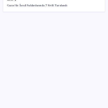
Gazze’de İsrail Saldırılarında 7 Sivili Yaralandı
SON YAZILAR
TBMM Adalet Komisyonu’nda ‘süreç yasası’
gerginliği: İzdiham yaşandı, ezilme tehlikesi
geçirdiler!
Küresel gıda fiyatlarında alarm: 3,5 yılın zirvesi
görüldü
ABD ile ticaret gerilimine rağmen artış: Çin malları
tüm dünyayı sarıyor