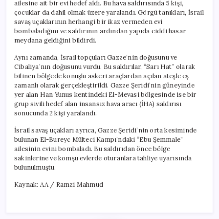
ailesine ait bir evi hedef aldı. Bu hava saldırısında 5 kişi,
çocuklar da dahil olmak üzere yaralandı. Görgü tanıkları, İsrail
savaş uçaklarının herhangi bir ikaz vermeden evi
bombaladığını ve saldırının ardından yapıda ciddi hasar
meydana geldiğini bildirdi.
Aynı zamanda, İsrail topçuları Gazze’nin doğusunu ve
Cibaliya’nın doğusunu vurdu. Bu saldırılar, “Sarı Hat” olarak
bilinen bölgede konuşlu askeri araçlardan açılan ateşle eş
zamanlı olarak gerçekleştirildi. Gazze Şeridi’nin güneyinde
yer alan Han Yunus kentindeki El-Mevasi bölgesinde ise bir
grup sivili hedef alan insansız hava aracı (İHA) saldırısı
sonucunda 2 kişi yaralandı.
İsrail savaş uçakları ayrıca, Gazze Şeridi’nin orta kesiminde
bulunan El-Bureyc Mülteci Kampı’ndaki “Ebu Şemmale”
ailesinin evini bombaladı. Bu saldırıdan önce bölge
sakinlerine ve komşu evlerde oturanlara tahliye uyarısında
bulunulmuştu.
Kaynak: AA / Ramzi Mahmud