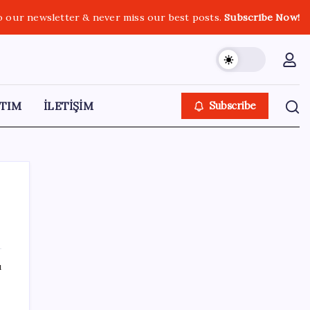
o our newsletter & never miss our best posts.
Subscribe Now!
TIM
İLETİŞİM
Subscribe
SON YAZILAR
ı
Okullarda yeni dönem! 30 bin personele
yeni yetki