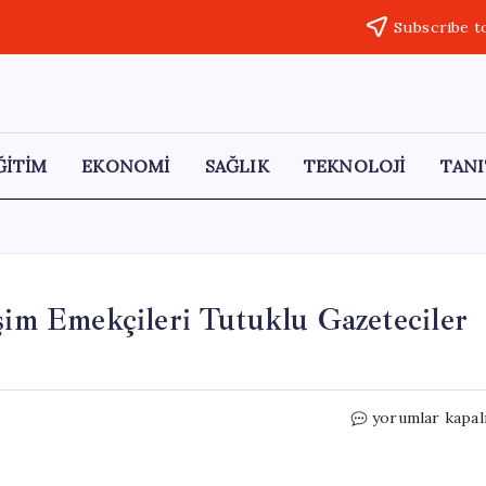
Subscribe t
ĞİTİM
EKONOMİ
SAĞLIK
TEKNOLOJİ
TANI
işim Emekçileri Tutuklu Gazeteciler
Gazetecilik
yorumlar kapal
Suç
Olmamalı:
İletişim