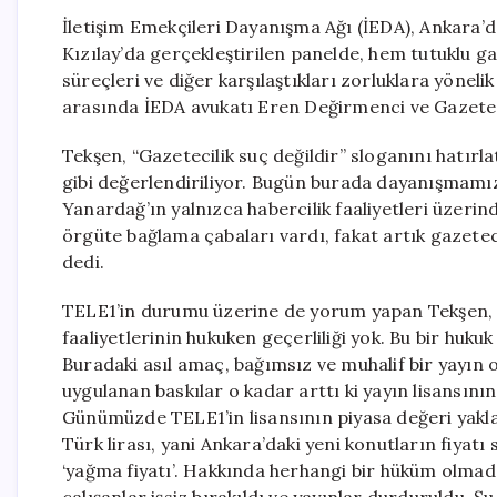
İletişim Emekçileri Dayanışma Ağı (İEDA), Ankara’d
Kızılay’da gerçekleştirilen panelde, hem tutuklu g
süreçleri ve diğer karşılaştıkları zorluklara yönel
arasında İEDA avukatı Eren Değirmenci ve Gazetec
Tekşen, “Gazetecilik suç değildir” sloganını hatırla
gibi değerlendiriliyor. Bugün burada dayanışmamız
Yanardağ’ın yalnızca habercilik faaliyetleri üzeri
örgüte bağlama çabaları vardı, fakat artık gazetec
dedi.
TELE1’in durumu üzerine de yorum yapan Tekşen, “M
faaliyetlerinin hukuken geçerliliği yok. Bu bir huku
Buradaki asıl amaç, bağımsız ve muhalif bir yayın
uygulanan baskılar o kadar arttı ki yayın lisansını
Günümüzde TELE1’in lisansının piyasa değeri yaklaş
Türk lirası, yani Ankara’daki yeni konutların fiyatı
‘yağma fiyatı’. Hakkında herhangi bir hüküm olma