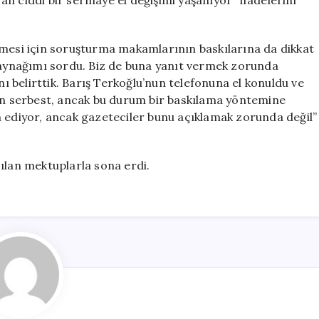
u an ciddi bir sermaye el değişimi yaşanıyor” ifadelerini
lmesi için soruşturma makamlarının baskılarına da dikkat
 kaynağımı sordu. Biz de buna yanıt vermek zorunda
 belirttik. Barış Terkoğlu’nun telefonuna el konuldu ve
 an serbest, ancak bu durum bir baskılama yöntemine
m ediyor, ancak gazeteciler bunu açıklamak zorunda değil”
ılan mektuplarla sona erdi.