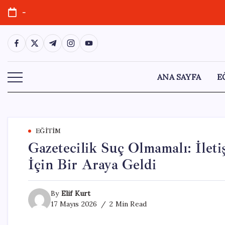
Skip
-
to
content
https://www.facebook.com/
https://twitter.com/
https://t.me/
https://www.instagram.com/
https://youtube.com/
ANA SAYFA
E
EĞITIM
Gazetecilik Suç Olmamalı: İlet
İçin Bir Araya Geldi
By
Elif Kurt
17 Mayıs 2026
2 Min Read