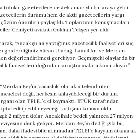
Emekçileri
a tutuklu gazetecilere destek amacıyla bir araya geldi.
Tutuklu
azetecilerin durumu hem de aktif gazetecilerin yargı
Gazeteciler
ik çözüm önerileri paylaşıldı. Toplantının konuşmacıları
İçin
iler Cemiyeti avukatı Gökhan Tekşen yer aldı.
Bir
Araya
tarak, “Ancak şu an yaptığınız gazetecilik faaliyetleri suç
Geldi
ı gösterdiğimiz Alican Uludağ, İsmail Arı ve Merdan
için
nden değerlendirilmesi gerekiyor. Geçmişteki olaylarda bir
ilik faaliyetleri doğrudan soruşturmalara konu oluyor”
erdan Bey’in ‘casusluk’ olarak nitelendirilen
k meselesi değil, herkesin anlayabileceği bir durum.
 organı olan TELE1’e el koymaktı. RTÜK tarafından
n iptal edilip edilmeyeceği tartışma konusu oldu.
ık 2 milyon dolar. Ancak ihale bedeli yalnızca 27 milyon
 seviyesine denk geliyor. Merdan Bey’in dediği gibi bu,
dan, daha ifadesi bile alınmadan TELE1’e kayyum atanarak