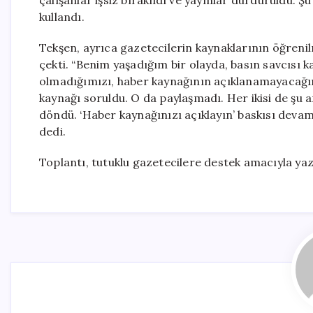
çalışanlar işsiz bırakıldı ve yayınlar durduruldu. Ş
kullandı.
Tekşen, ayrıca gazetecilerin kaynaklarının öğreni
çekti. “Benim yaşadığım bir olayda, basın savcısı
olmadığımızı, haber kaynağının açıklanamayacağını
kaynağı soruldu. O da paylaşmadı. Her ikisi de şu
döndü. ‘Haber kaynağınızı açıklayın’ baskısı deva
dedi.
Toplantı, tutuklu gazetecilere destek amacıyla yaz