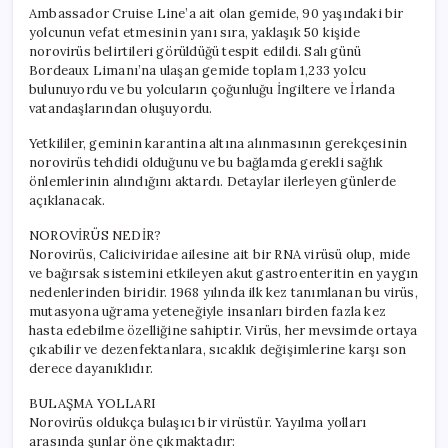
Ambassador Cruise Line’a ait olan gemide, 90 yaşındaki bir
yolcunun vefat etmesinin yanı sıra, yaklaşık 50 kişide
norovirüs belirtileri görüldüğü tespit edildi. Salı günü
Bordeaux Limanı’na ulaşan gemide toplam 1,233 yolcu
bulunuyordu ve bu yolcuların çoğunluğu İngiltere ve İrlanda
vatandaşlarından oluşuyordu.
Yetkililer, geminin karantina altına alınmasının gerekçesinin
norovirüs tehdidi olduğunu ve bu bağlamda gerekli sağlık
önlemlerinin alındığını aktardı. Detaylar ilerleyen günlerde
açıklanacak.
NOROVİRÜS NEDİR?
Norovirüs, Caliciviridae ailesine ait bir RNA virüsü olup, mide
ve bağırsak sistemini etkileyen akut gastroenteritin en yaygın
nedenlerinden biridir. 1968 yılında ilk kez tanımlanan bu virüs,
mutasyona uğrama yeteneğiyle insanları birden fazla kez
hasta edebilme özelliğine sahiptir. Virüs, her mevsimde ortaya
çıkabilir ve dezenfektanlara, sıcaklık değişimlerine karşı son
derece dayanıklıdır.
BULAŞMA YOLLARI
Norovirüs oldukça bulaşıcı bir virüstür. Yayılma yolları
arasında şunlar öne çıkmaktadır: