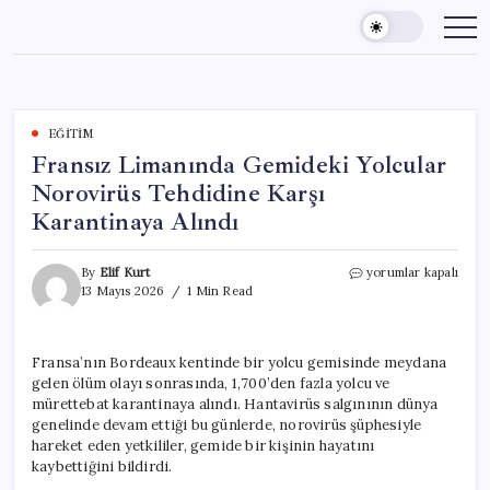
Skip
to
content
EĞITIM
Fransız Limanında Gemideki Yolcular
Norovirüs Tehdidine Karşı
Karantinaya Alındı
Fransız
By
Elif Kurt
yorumlar kapalı
Limanında
13 Mayıs 2026
1 Min Read
Gemideki
Yolcular
Norovirüs
Fransa’nın Bordeaux kentinde bir yolcu gemisinde meydana
Tehdidine
gelen ölüm olayı sonrasında, 1,700’den fazla yolcu ve
Karşı
Karantinaya
mürettebat karantinaya alındı. Hantavirüs salgınının dünya
Alındı
genelinde devam ettiği bu günlerde, norovirüs şüphesiyle
için
hareket eden yetkililer, gemide bir kişinin hayatını
kaybettiğini bildirdi.