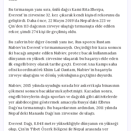
Bu tırmanışın yanı sıra, ünlü dağcı Kami Rita Sherpa,
Everest’in zirvesine 32. kez çıkarak kendi kişisel rekorunu da
geliştirdi. Daha önce, 22 Mayıs 2019’da Nepal’den 223 ve
Çin’den 113 dağcının zirveye ulaştığı tırmanışta elde edilen
rekor, şimdi 274 kişi ile geçilmiş oldu.
Bu zaferin bir diğer önemli yanı ise, Rus sporcu Rustam
Nabiev’in Everest’e tırmanmasıydı. Geçirdiği bir kaza sonucu
iki bacağı ampute edilen Nabiev, protez bacak kullanmadan
dünyanın en yüksek zirvesine ulaşarak bu başarıyı elde eden
ilk engelli birey olarak tarihe geçti. Everest Ana Kampı saha
ofisi koordinatörü Khim Lal Gautam, Nabiev’in başarıyla
zirveye ulaştığını ve dönüş yolculuğuna geçtiğini duyurdu.
Nabiev, 2015 yılında uyuduğu sırada bir askeri kışla binasının
çökmesi sonucu bacaklarını kaybetmişti. Kazadan sonra,
engelli bireylerin doğa sporları ve dağcılık gibi aktivitelerde
yer alabileceğini göstermek amacıyla Rusya’daki Elbrus
Dağı’na tırmanmıştı. Bu başarılarının ardından, 2011 yılında
Nepal’deki Manaslu Dağı’nın zirvesine de ulaştı.
Everest Dağı, 8.848 metre yüksekliğiyle dünyanın en yükseği
olup, Çin’in Tibet Özerk Bölgesi ile Nepal arasında yer