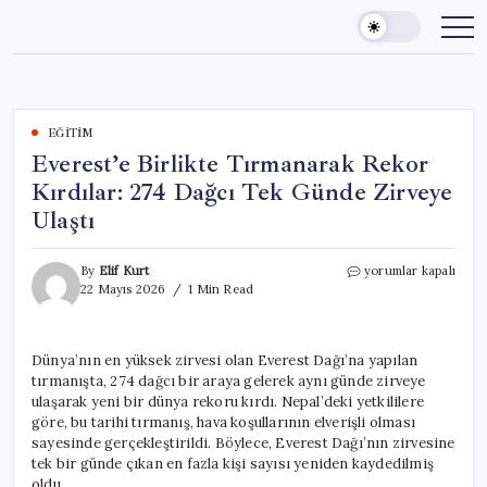
Skip
to
content
EĞITIM
Everest’e Birlikte Tırmanarak Rekor
Kırdılar: 274 Dağcı Tek Günde Zirveye
Ulaştı
Everest’e
By
Elif Kurt
yorumlar kapalı
Birlikte
22 Mayıs 2026
1 Min Read
Tırmanarak
Rekor
Kırdılar:
Dünya’nın en yüksek zirvesi olan Everest Dağı’na yapılan
274
tırmanışta, 274 dağcı bir araya gelerek aynı günde zirveye
Dağcı
Tek
ulaşarak yeni bir dünya rekoru kırdı. Nepal’deki yetkililere
Günde
göre, bu tarihi tırmanış, hava koşullarının elverişli olması
Zirveye
sayesinde gerçekleştirildi. Böylece, Everest Dağı’nın zirvesine
Ulaştı
tek bir günde çıkan en fazla kişi sayısı yeniden kaydedilmiş
için
oldu.