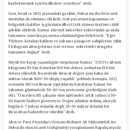
kaybetmemek için bu ülkelere yöneliyor” dedi.
İran, İsrail ve ABD arasındaki gerilim, Dubai merkezli ticaret
modelini de olumsuz etkiledi. Irak pazarının kapanması ve
bölgedeki kalifiye iş gücünün ülkeyi terk etmesi üretimi ciddi
şekilde etkiledi. Kamar, küresel mücevher sektörünün şu anda
tamamen Amerika pazarına odaklandığını belirterek, “Eğer
Türkiye, kotaları kaldırır ve yabancı pasaport sahiplerine yıllık
5 kilogram altın getirme izni verirse, sektördeki dengeler
tamamen değişir” dedi.
Büyük bir kayıp yaşandığını vurgulayan Kamar, “2023’te altının
kilogramı 50 bin dolardan 100 bin dolara, ardından 150 bin
dolara yükseldi. Bu nedenle ihracat değeri aynı kalsa da
miktar olarak %50-60 düşüş yaşadık” şeklinde konuştu. 2022
sonunda 185 ton ihracat yaptıklarını hatırlatan Kamar, bu
rakamın günümüzde 50-60 ton seviyesine gerilediğini ifade
etti. “Önceden 185 çalışanı olan işletmeler, artık yalnızca 50-
60 kişiyle faaliyet gösteriyor. Doğru adımlar atılmış olsaydı,
bugün 6-7 milyar dolarlık değil, 25-30 milyar dolarlık bir
ihracattan bahsediyor olurduk” dedi.
Altın ve Para Piyasaları Uzmanı Mehmet Ali Yıldırımtürk ise
Dubai ile olan ticaret trafiğindeki yavaşlamanın Kapalıçarşı’da