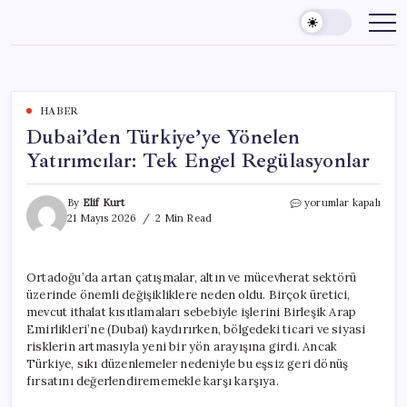
Skip
to
content
HABER
Dubai’den Türkiye’ye Yönelen
Yatırımcılar: Tek Engel Regülasyonlar
Dubai’den
By
Elif Kurt
yorumlar kapalı
Türkiye’ye
21 Mayıs 2026
2 Min Read
Yönelen
Yatırımcılar:
Tek
Ortadoğu’da artan çatışmalar, altın ve mücevherat sektörü
Engel
üzerinde önemli değişikliklere neden oldu. Birçok üretici,
Regülasyonlar
için
mevcut ithalat kısıtlamaları sebebiyle işlerini Birleşik Arap
Emirlikleri’ne (Dubai) kaydırırken, bölgedeki ticari ve siyasi
risklerin artmasıyla yeni bir yön arayışına girdi. Ancak
Türkiye, sıkı düzenlemeler nedeniyle bu eşsiz geri dönüş
fırsatını değerlendirememekle karşı karşıya.