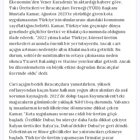
Ekonomim’den Yener Karadeniz’in aktardığı habere göre,
Takı Üreticileri ve İhracatçıları Derneği (TÜİD) Başkanı
Mustafa Kamar, Ağustos 2023’te yürürlüğe giren kota
uygulamasının Türkiye’nin uluslararası alandaki konumunu
zayıflattığını belirtti. Kamar, Türkiye’nin geçmişte dünya
genelinde güçlü bir üretici ve ithalatçı konumunda olduğunu
ifade ederek, “2022 yılına kadar Türkiye, küresel üretim
merkezleri arasında önemli bir yer tutuyordu. Ancak cari
açığın artması nedeniyle altın ithalatına kota getirildi. Bu
durum, sektörde suistimallerin ortaya çıkmasına neden
olunca Ticaret Bakanlığı ve Hazine yeni kurallar getirdi. Ancak
bu düzenlemelerin en büyük etkisi doğrudan ihracatçılar
üzerinde oldu” dedi.
Cari açığın bedeli ihracatçılara yansıtılırken, yüksek
enflasyondan kaçan hane halkının yoğun altın alımları da asıl
sorunun kaynağıydı. 2022’de dolup taşan Kuyumcukent’teki
mağazaların günümüzde yaklaşık %80’i boş durumda. Yabancı
iş insanlarının kendi ülkelerine dönmesine dikkat çeken
Kamar, “Kota uygulaması sonrası ciddi bir üretim göçü
başladı. Özellikle Dubai, bu süreçte daha fazla dikkat çekiyor.
İtalyan üreticiler İtalya’ya, Dubai’dekiler Dubai’ye geri döndü.
Özbekistan ve Mısır gibi ülkeler ise yatırımcıları çekmeye
başladı. Türkiye’de üretim yapamayan firmalar, pazar