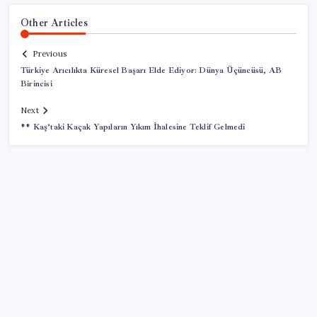
Other Articles
Previous
Türkiye Arıcılıkta Küresel Başarı Elde Ediyor: Dünya Üçüncüsü, AB
Birincisi
Next
** Kaş’taki Kaçak Yapıların Yıkım İhalesine Teklif Gelmedi
SON YAZILAR
Yapay Zekanın Kimsenin Konuşmadığı Bedeli! Apple