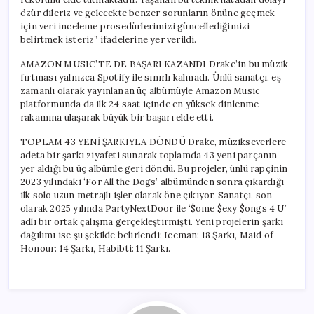
özür dileriz ve gelecekte benzer sorunların önüne geçmek
için veri inceleme prosedürlerimizi güncellediğimizi
belirtmek isteriz” ifadelerine yer verildi.
AMAZON MUSIC’TE DE BAŞARI KAZANDI Drake’in bu müzik
fırtınası yalnızca Spotify ile sınırlı kalmadı. Ünlü sanatçı, eş
zamanlı olarak yayınlanan üç albümüyle Amazon Music
platformunda da ilk 24 saat içinde en yüksek dinlenme
rakamına ulaşarak büyük bir başarı elde etti.
TOPLAM 43 YENİ ŞARKIYLA DÖNDÜ Drake, müzikseverlere
adeta bir şarkı ziyafeti sunarak toplamda 43 yeni parçanın
yer aldığı bu üç albümle geri döndü. Bu projeler, ünlü rapçinin
2023 yılındaki ‘For All the Dogs’ albümünden sonra çıkardığı
ilk solo uzun metrajlı işler olarak öne çıkıyor. Sanatçı, son
olarak 2025 yılında PartyNextDoor ile ‘$ome $exy $ongs 4 U’
adlı bir ortak çalışma gerçekleştirmişti. Yeni projelerin şarkı
dağılımı ise şu şekilde belirlendi: Iceman: 18 Şarkı, Maid of
Honour: 14 Şarkı, Habibti: 11 Şarkı.