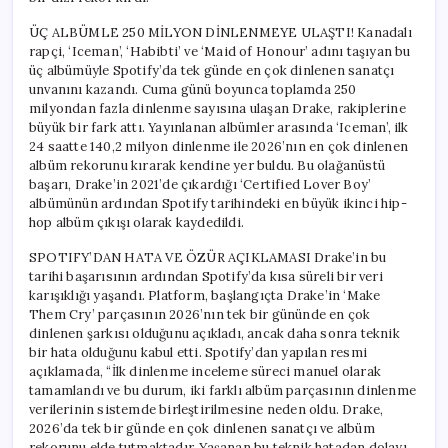
ÜÇ ALBÜMLE 250 MİLYON DİNLENMEYE ULAŞTI! Kanadalı
rapçi, ‘Iceman’, ‘Habibti’ ve ‘Maid of Honour’ adını taşıyan bu
üç albümüyle Spotify’da tek günde en çok dinlenen sanatçı
unvanını kazandı. Cuma günü boyunca toplamda 250
milyondan fazla dinlenme sayısına ulaşan Drake, rakiplerine
büyük bir fark attı. Yayınlanan albümler arasında ‘Iceman’, ilk
24 saatte 140,2 milyon dinlenme ile 2026’nın en çok dinlenen
albüm rekorunu kırarak kendine yer buldu. Bu olağanüstü
başarı, Drake’in 2021’de çıkardığı ‘Certified Lover Boy’
albümünün ardından Spotify tarihindeki en büyük ikinci hip-
hop albüm çıkışı olarak kaydedildi.
SPOTIFY’DAN HATA VE ÖZÜR AÇIKLAMASI Drake’in bu
tarihi başarısının ardından Spotify’da kısa süreli bir veri
karışıklığı yaşandı. Platform, başlangıçta Drake’in ‘Make
Them Cry’ parçasının 2026’nın tek bir gününde en çok
dinlenen şarkısı olduğunu açıkladı, ancak daha sonra teknik
bir hata olduğunu kabul etti. Spotify’dan yapılan resmi
açıklamada, “İlk dinlenme inceleme süreci manuel olarak
tamamlandı ve bu durum, iki farklı albüm parçasının dinlenme
verilerinin sistemde birleştirilmesine neden oldu. Drake,
2026’da tek bir günde en çok dinlenen sanatçı ve albüm
rekorunu elde tutmaktadır. Yaşanan bu teknik hatadan dolayı