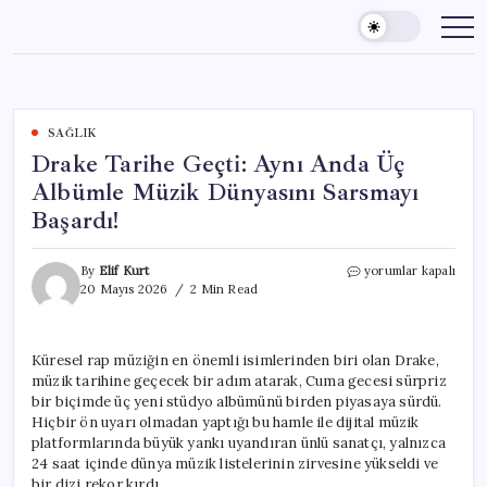
Skip
to
content
SAĞLIK
Drake Tarihe Geçti: Aynı Anda Üç
Albümle Müzik Dünyasını Sarsmayı
Başardı!
Drake
By
Elif Kurt
yorumlar kapalı
Tarihe
20 Mayıs 2026
2 Min Read
Geçti:
Aynı
Anda
Küresel rap müziğin en önemli isimlerinden biri olan Drake,
Üç
müzik tarihine geçecek bir adım atarak, Cuma gecesi sürpriz
Albümle
Müzik
bir biçimde üç yeni stüdyo albümünü birden piyasaya sürdü.
Dünyasını
Hiçbir ön uyarı olmadan yaptığı bu hamle ile dijital müzik
Sarsmayı
platformlarında büyük yankı uyandıran ünlü sanatçı, yalnızca
Başardı!
24 saat içinde dünya müzik listelerinin zirvesine yükseldi ve
için
bir dizi rekor kırdı.