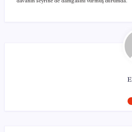
davanın seyrine de damgasını vurmuş durumda.
E