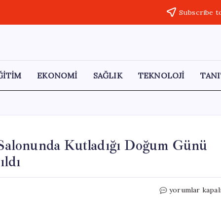
Subscribe t
ĞİTİM
EKONOMİ
SAĞLIK
TEKNOLOJİ
TANI
Salonunda Kutladığı Doğum Günü
ıldı
Dilek
yorumlar kapal
İmamoğlu’nun
Duruşma
Salonunda