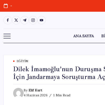
Skip
-
to
content
https://www.facebook.com/
https://twitter.com/
https://t.me/
https://www.instagram.com/
https://youtube.com/
ANA SAYFA
E
EĞITIM
Dilek İmamoğlu’nun Duruşma 
İçin Jandarmaya Soruşturma Aç
By
Elif Kurt
4 Haziran 2026
1 Min Read