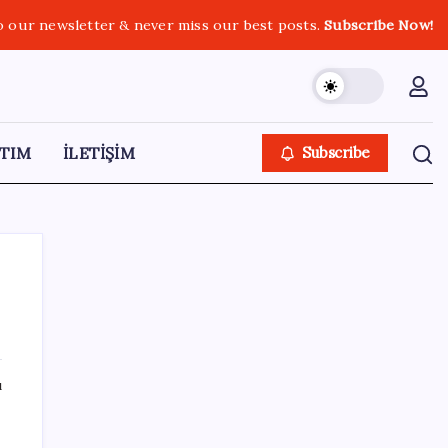
o our newsletter & never miss our best posts.
Subscribe Now!
TIM
İLETİŞİM
Subscribe
SON YAZILAR
ı
Yapay Zekanın Kimsenin Konuşmadığı
Bedeli! Apple Neden Zirvede? | TeknoMaxx