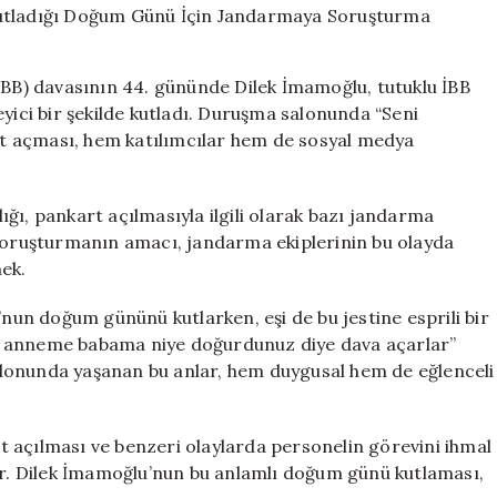
Kutladığı
Doğum
Günü
(İBB) davasının 44. gününde Dilek İmamoğlu, tutuklu İBB
İçin
ci bir şekilde kutladı. Duruşma salonunda “Seni
Jandarmaya
art açması, hem katılımcılar hem de sosyal medya
Soruşturma
Açıldı
için
ğı, pankart açılmasıyla ilgili olarak bazı jandarma
 Soruşturmanın amacı, jandarma ekiplerinin bu olayda
ek.
un doğum gününü kutlarken, eşi de bu jestine esprili bir
, anneme babama niye doğurdunuz diye dava açarlar”
lonunda yaşanan bu anlar, hem duygusal hem de eğlenceli
 açılması ve benzeri olaylarda personelin görevini ihmal
yor. Dilek İmamoğlu’nun bu anlamlı doğum günü kutlaması,