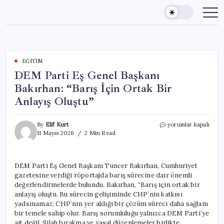
Skip
to
content
EĞITIM
DEM Parti Eş Genel Başkanı
Bakırhan: “Barış İçin Ortak Bir
Anlayış Oluştu”
DEM
By
Elif Kurt
yorumlar kapalı
Parti
11 Mayıs 2026
2 Min Read
Eş
Genel
Başkanı
DEM Parti Eş Genel Başkanı Tuncer Bakırhan, Cumhuriyet
Bakırhan:
gazetesine verdiği röportajda barış sürecine dair önemli
“Barış
İçin
değerlendirmelerde bulundu. Bakırhan, “Barış için ortak bir
Ortak
anlayış oluştu. Bu sürecin gelişiminde CHP’nin katkısı
Bir
yadsınamaz; CHP’nin yer aldığı bir çözüm süreci daha sağlam
Anlayış
bir temele sahip olur. Barış sorumluluğu yalnızca DEM Parti’ye
Oluştu”
ait değil. Silah bırakma ve yasal düzenlemeler birlikte