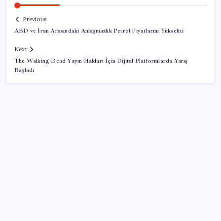
Previous
ABD ve İran Arasındaki Anlaşmazlık Petrol Fiyatlarını Yükseltti
Next
The Walking Dead Yayın Hakları İçin Dijital Platformlarda Yarış
Başladı
SON YAZILAR
Ahmet Özer’den ‘çerçeve yasa’ yorumu: ‘Bu
düzenleme bir son değil, yeni bir başlangıçtır’