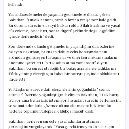
kullandı.
Yasal düzenlemelerde yaşanan gecikmelere dikkat çeken
Bakırhan, “Hukuk zemini, tarihin hızına yetişemez hale geldi.
Bu durum, sürecin en zayıf halkası oldu. Silah bırakma ve yasal
düzenleme, ‘önce biri, sonra diğeri’ şeklinde değil, eşgüdüm
içinde ilerlemelidir” dedi.
Son dönemde olumlu gelişmelerin yaşandığını da sözlerine
ekleyen Bakırhan, 23 Nisan’daki Meclis konuşmalarının
ardından genişleyen tartışmalar ve önerilen mekanizmaların
önemine işaret etti. “Artık adım atma zamanıdır” diyen
Bakırhan, bu süreci stratejik bir bakış açısıyla ele aldıklarını,
Türkiye’nin geleceği için kalıcı bir barışın peşinde olduklarını
ifade etti.
Yurttaşların sürece dair eleştirilerinin çoğunlukla “somut
adımlar” üzerine yoğunlaştığını belirten Bakırhan, “Halk barış
istiyor ama belirsizlik istemiyor. İnsanlar, sürecin ilerlemesini
ve somut adımlarla güvence altına alınmasını bekliyor. Bu
nedenle toplumun talepleri oldukça makul” dedi.
Bakırhan, ilerleyen süreçte yasal adımların atılması
gerektiğini vurgulayarak, “Yasa gerektirmeyen konular için