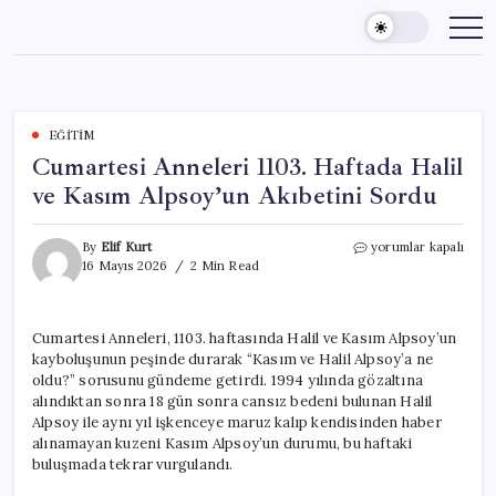
Skip
to
content
EĞITIM
Cumartesi Anneleri 1103. Haftada Halil
ve Kasım Alpsoy’un Akıbetini Sordu
Cumartesi
By
Elif Kurt
yorumlar kapalı
Anneleri
16 Mayıs 2026
2 Min Read
1103.
Haftada
Halil
Cumartesi Anneleri, 1103. haftasında Halil ve Kasım Alpsoy’un
ve
kayboluşunun peşinde durarak “Kasım ve Halil Alpsoy’a ne
Kasım
Alpsoy’un
oldu?” sorusunu gündeme getirdi. 1994 yılında gözaltına
Akıbetini
alındıktan sonra 18 gün sonra cansız bedeni bulunan Halil
Sordu
Alpsoy ile aynı yıl işkenceye maruz kalıp kendisinden haber
için
alınamayan kuzeni Kasım Alpsoy’un durumu, bu haftaki
buluşmada tekrar vurgulandı.