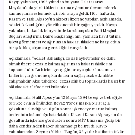
Kayıp yakınları, 1995 yılından bu yana Galatasaray
Meydanı’nda yürüttükleri oturma eylemine devam ederek,
kamuoyuna seslenmek için bir araya geldi. 1103. haftada,
Kasım ve Halil Alpsoy’un akıbeti üzerine yapılan açıklamada,
Adalet Bakanlığı’na yönelik önemli bir çağrı yapıldı. Kayıp
yakınları, bakanlık bünyesinde kurulmuş olan Faili Meçhul
Suçları Araştırma Daire Başkanlığı’nın, yalnızca kayıt tutma
işlevi görmemesi ve ağır insan hakları ihlallerine karşı etkin
bir şekilde çalışması gerektiğini vurguladı.
Açıklamada, “Adalet Bakanlığı, zorla kaybetmeler de dahil
olmak üzere cezasız kalmış ağır insan hakları ihlallerini
kapsamalıdır. Bu birim, gerçeğin ortaya çıkarılmasını ve
faillerin yargı önüne çıkarılmasını sağlayacak etkinlikte
çalışmalıdır. Aksi takdirde, cezasızlık bu topraklarda kalıcı bir
hâl alacaktır,” ifadeleri kullanıldı.
Açıklamada, Halil Alpsoy’un 12 Mayıs 1994’te eşi ve bebeğiyle
birlikte evinin önünden Beyaz Toros marka bir araçla
gözaltına alındığı ve 18 gün sonra işkenceye maruz kalmış
bedeninin bulunduğu hatırlatıldı. Kuzeni Kasım Alpsoy’un da
gözaltında işkence gördükten sonra MİT binasına gidip bir
daha kendisinden haber alınamadığı belirtildi. Kayıp
yakınlarından Zeynep Yıldız, “Bugün, 32 yıldır hakikatin inkâr