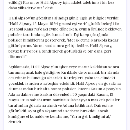
edildiği Kasım ve Halil Alpsoy için adalet talebimizi bir kez
daha yükseltiyoruz,” dedi.
Halil Alpsoy’un gözaltına alındığı günle ilgili şu bilgiler verildi:
“Halil Alpsoy, 12 Mayıs 1994 gecesi eşi ve 40 günlük bebeği ile
İstanbul Kanarya’daki evine dönerken, evinin önünde bekleyen
polisler tarafından gözaltına alındı. Eşi karşı çıktığında,
polisler kimliklerini göstererek, ‘Merak etme, karakola kadar
götürüyoruz. Yarım saat sonra gelir,’ dediler. Halil Alpsoy,
beyaz bir Toros’a bindirilerek götürüldü ve bir daha geri
dönmedi.”
Açıklamada, Halil Alpsoy’un işkenceye maruz kaldıktan sonra
tanınmayacak hale geldiği ve Kırıkkale’de ormanlık bir alanda
cesedinin bulunduğu aktarıldı. Kardeşleri, yalnızca elindeki
çocukluk izinden onu teşhis edebildi. Halil Alpsoy’un gözaltına
alınmasından bir hafta sonra polisler, kuzeni Kasım Alpsoy’un
Adana’daki evine baskın düzenledi. 30 yaşındaki Kasım, 18
Mayıs 1994 sabahı uzun namlulu silah taşıyan maskeli polisler
tarafından gözaltına alındı ve Adana İstihbarat Dairesi’ne
götürüldü. Aynı gün akşamında serbest bırakıldı, ancak
kimliğine el konuldu ve kendisine, “Yarın gel, kimliğini al,”
denildi.