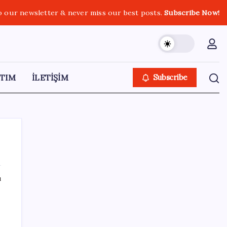
o our newsletter & never miss our best posts.
Subscribe Now!
TIM
İLETİŞİM
Subscribe
ı
SON YAZILAR
Küresel gıda fiyatlarında alarm: 3,5 yılın
zirvesi görüldü