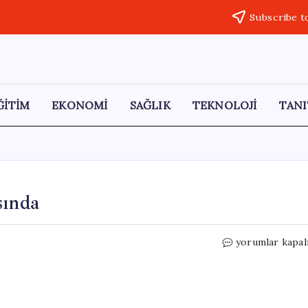
Subscribe t
ĞİTİM
EKONOMİ
SAĞLIK
TEKNOLOJİ
TANI
sında
Çayın
yorumlar kapal
Vazgeçilmez
İsimleri
Arasında
için