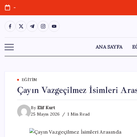
Skip
-
to
content
https://www.facebook.com/
https://twitter.com/
https://t.me/
https://www.instagram.com/
https://youtube.com/
ANA SAYFA
E
EĞITIM
Çayın Vazgeçilmez İsimleri Ara
By
Elif Kurt
25 Mayıs 2026
1 Min Read