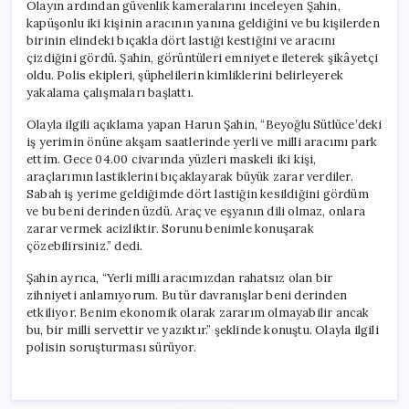
Olayın ardından güvenlik kameralarını inceleyen Şahin,
kapüşonlu iki kişinin aracının yanına geldiğini ve bu kişilerden
birinin elindeki bıçakla dört lastiği kestiğini ve aracını
çizdiğini gördü. Şahin, görüntüleri emniyete ileterek şikâyetçi
oldu. Polis ekipleri, şüphelilerin kimliklerini belirleyerek
yakalama çalışmaları başlattı.
Olayla ilgili açıklama yapan Harun Şahin, “Beyoğlu Sütlüce’deki
iş yerimin önüne akşam saatlerinde yerli ve milli aracımı park
ettim. Gece 04.00 civarında yüzleri maskeli iki kişi,
araçlarımın lastiklerini bıçaklayarak büyük zarar verdiler.
Sabah iş yerime geldiğimde dört lastiğin kesildiğini gördüm
ve bu beni derinden üzdü. Araç ve eşyanın dili olmaz, onlara
zarar vermek acizliktir. Sorunu benimle konuşarak
çözebilirsiniz.” dedi.
Şahin ayrıca, “Yerli milli aracımızdan rahatsız olan bir
zihniyeti anlamıyorum. Bu tür davranışlar beni derinden
etkiliyor. Benim ekonomik olarak zararım olmayabilir ancak
bu, bir milli servettir ve yazıktır.” şeklinde konuştu. Olayla ilgili
polisin soruşturması sürüyor.