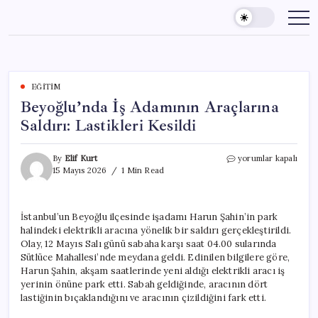
Skip
to
content
EĞITIM
Beyoğlu’nda İş Adamının Araçlarına
Saldırı: Lastikleri Kesildi
Beyoğlu’nda
By
Elif Kurt
yorumlar kapalı
İş
15 Mayıs 2026
1 Min Read
Adamının
Araçlarına
Saldırı:
İstanbul’un Beyoğlu ilçesinde işadamı Harun Şahin’in park
Lastikleri
halindeki elektrikli aracına yönelik bir saldırı gerçekleştirildi.
Kesildi
için
Olay, 12 Mayıs Salı günü sabaha karşı saat 04.00 sularında
Sütlüce Mahallesi’nde meydana geldi. Edinilen bilgilere göre,
Harun Şahin, akşam saatlerinde yeni aldığı elektrikli aracı iş
yerinin önüne park etti. Sabah geldiğinde, aracının dört
lastiğinin bıçaklandığını ve aracının çizildiğini fark etti.