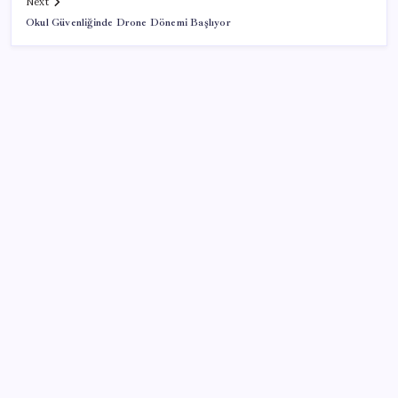
Next
Okul Güvenliğinde Drone Dönemi Başlıyor
SON YAZILAR
İklim zirvesi de milyarlar yutacak
Pixel Telefonlara Yapay Zeka Destekli Saat
Tasarımları Geliyor
TBMM Adalet Komisyonu’nda ‘süreç yasası’
gerginliği: İzdiham yaşandı, ezilme tehlikesi
geçirdiler!