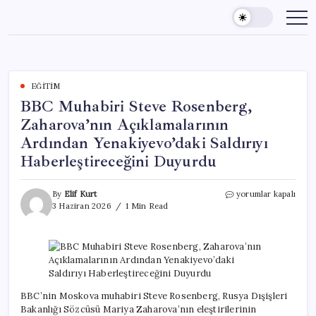
Skip
to
content
EĞITIM
BBC Muhabiri Steve Rosenberg,
Zaharova’nın Açıklamalarının
Ardından Yenakiyevo’daki Saldırıyı
Haberleştireceğini Duyurdu
BBC
By
Elif Kurt
yorumlar kapalı
Muhabiri
3 Haziran 2026
1 Min Read
Steve
Rosenberg,
Zaharova’nın
Açıklamalarının
Ardından
Yenakiyevo’daki
Saldırıyı
BBC’nin Moskova muhabiri Steve Rosenberg, Rusya Dışişleri
Haberleştireceğini
Bakanlığı Sözcüsü Mariya Zaharova’nın eleştirilerinin
Duyurdu