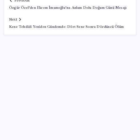
Previous
Özgür Özel’den Ekrem İmamoğlu’na Anlam Dolu Doğum Günü Mesajı
Next
Kene Tehdidi Yeniden Gündemde: Dört Sene Sonra Dördüncü Ölüm
SON YAZILAR
Ahmet Özer’den ‘çerçeve yasa’ yorumu: ‘Bu
düzenleme bir son değil, yeni bir başlangıçtır’
Yapay Zekanın Kimsenin Konuşmadığı Bedeli! Apple
Neden Zirvede? | TeknoMaxx #6