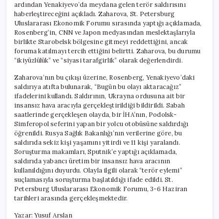
ardından Yenakiyevo’da meydana gelen terör saldırısını
için
haberleştireceğini açıkladı. Zaharova, St. Petersburg
Uluslararası Ekonomik Forumu sırasında yaptığı açıklamada,
Rosenberg’in, CNN ve Japon medyasından meslektaşlarıyla
birlikte Starobelsk bölgesine gitmeyi reddettiğini, ancak
foruma katılmayı tercih ettiğini belirtti. Zaharova, bu durumu
“ikiyüzlülük” ve “siyasi tarafgirlik” olarak değerlendirdi.
Zaharova’nın bu çıkışı üzerine, Rosenberg, Yenakiyevo’daki
saldırıya atıfta bulunarak, “Bugün bu olayı aktaracağız”
ifadelerini kullandı. Saldırının, Ukrayna ordusuna ait bir
insansız hava aracıyla gerçekleştirildiği bildirildi. Sabah
saatlerinde gerçekleşen olayda, bir İHA’nın, Podolsk-
Simferopol seferini yapan bir yolcu otobüsüne saldırdığı
öğrenildi. Rusya Sağlık Bakanlığı’nın verilerine göre, bu
saldırıda sekiz kişi yaşamını yitirdi ve 11 kişi yaralandı.
Soruşturma makamları, Sputnik’e yaptığı açıklamada,
saldırıda yabancı üretim bir insansız hava aracının
kullanıldığını duyurdu. Olayla ilgili olarak “terör eylemi”
suçlamasıyla soruşturma başlatıldığı ifade edildi. St.
Petersburg Uluslararası Ekonomik Forumu, 3-6 Haziran
tarihleri arasında gerçekleşmektedir.
Yazar: Yusuf Arslan