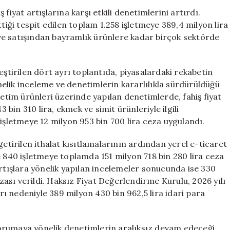
Artışlarına
fiyat artışlarına karşı etkili denetimlerini artırdı.
Karşı
tiği tespit edilen toplam 1.258 işletmeye 389,4 milyon lira
Sert
ve satışından bayramlık ürünlere kadar birçok sektörde
Denetim:
Ticaret
Bakanlığı
eştirilen dört ayrı toplantıda, piyasalardaki rekabetin
Harekete
elik inceleme ve denetimlerin kararlılıkla sürdürüldüğü
Geçti
ketim ürünleri üzerinde yapılan denetimlerde, fahiş fiyat
için
 bin 310 lira, ekmek ve simit ürünleriyle ilgili
işletmeye 12 milyon 953 bin 700 lira ceza uygulandı.
getirilen ithalat kısıtlamalarının ardından yerel e-ticaret
e 840 işletmeye toplamda 151 milyon 718 bin 280 lira ceza
artışlara yönelik yapılan incelemeler sonucunda ise 330
ezası verildi. Haksız Fiyat Değerlendirme Kurulu, 2026 yılı
arı nedeniyle 389 milyon 430 bin 962,5 lira idari para
orumaya yönelik denetimlerin aralıksız devam edeceği