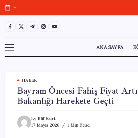
Skip
-
to
content
https://www.facebook.com/
https://twitter.com/
https://t.me/
https://www.instagram.com/
https://youtube.com/
ANA SAYFA
E
HABER
Bayram Öncesi Fahiş Fiyat Artı
Bakanlığı Harekete Geçti
By
Elif Kurt
17 Mayıs 2026
1 Min Read