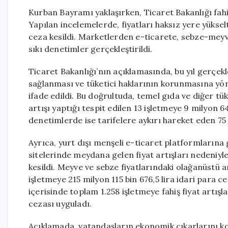
Kurban Bayramı yaklaşırken, Ticaret Bakanlığı fahiş 
Yapılan incelemelerde, fiyatları haksız yere yükselt
ceza kesildi. Marketlerden e-ticarete, sebze-mey
sıkı denetimler gerçekleştirildi.
Ticaret Bakanlığı’nın açıklamasında, bu yıl gerçekl
sağlanması ve tüketici haklarının korunmasına yön
ifade edildi. Bu doğrultuda, temel gıda ve diğer tü
artışı yaptığı tespit edilen 13 işletmeye 9 milyon 643
denetimlerde ise tarifelere aykırı hareket eden 75 
Ayrıca, yurt dışı menşeli e-ticaret platformlarına 
sitelerinde meydana gelen fiyat artışları nedeniyl
kesildi. Meyve ve sebze fiyatlarındaki olağanüstü 
işletmeye 215 milyon 115 bin 676,5 lira idari para c
içerisinde toplam 1.258 işletmeye fahiş fiyat artışl
cezası uyguladı.
Açıklamada, vatandaşların ekonomik çıkarlarını k