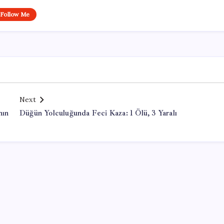
Follow Me
Next
nın
Düğün Yolculuğunda Feci Kaza: 1 Ölü, 3 Yaralı
Office Lisans Satın Al