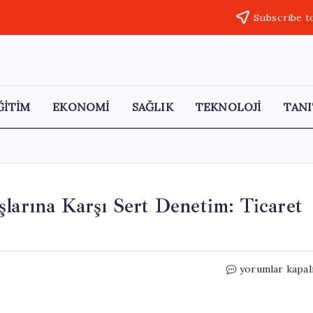
Subscribe t
ĞİTİM
EKONOMİ
SAĞLIK
TEKNOLOJİ
TANI
şlarına Karşı Sert Denetim: Ticaret
Bayram
yorumlar kapal
Öncesi
Fahiş
Fiyat