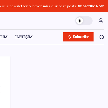
o our newsletter & never miss our best posts.
Subscribe Now!
TIM
İLETİŞİM
Subscribe
SON YAZILAR
ı
Yapay Zekanın Kimsenin Konuşmadığı
Bedeli! Apple Neden Zirvede? | TeknoMaxx