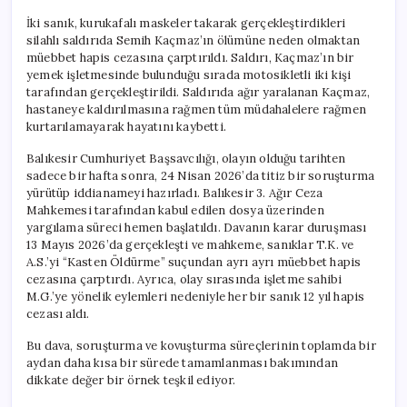
İki sanık, kurukafalı maskeler takarak gerçekleştirdikleri
silahlı saldırıda Semih Kaçmaz’ın ölümüne neden olmaktan
müebbet hapis cezasına çarptırıldı. Saldırı, Kaçmaz’ın bir
yemek işletmesinde bulunduğu sırada motosikletli iki kişi
tarafından gerçekleştirildi. Saldırıda ağır yaralanan Kaçmaz,
hastaneye kaldırılmasına rağmen tüm müdahalelere rağmen
kurtarılamayarak hayatını kaybetti.
Balıkesir Cumhuriyet Başsavcılığı, olayın olduğu tarihten
sadece bir hafta sonra, 24 Nisan 2026’da titiz bir soruşturma
yürütüp iddianameyi hazırladı. Balıkesir 3. Ağır Ceza
Mahkemesi tarafından kabul edilen dosya üzerinden
yargılama süreci hemen başlatıldı. Davanın karar duruşması
13 Mayıs 2026’da gerçekleşti ve mahkeme, sanıklar T.K. ve
A.S.’yi “Kasten Öldürme” suçundan ayrı ayrı müebbet hapis
cezasına çarptırdı. Ayrıca, olay sırasında işletme sahibi
M.G.’ye yönelik eylemleri nedeniyle her bir sanık 12 yıl hapis
cezası aldı.
Bu dava, soruşturma ve kovuşturma süreçlerinin toplamda bir
aydan daha kısa bir sürede tamamlanması bakımından
dikkate değer bir örnek teşkil ediyor.