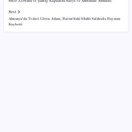
Siber Zorbalık ve Şantaj: Kapısında Kurye ve Ambulans Ablukası
Next
Almanya’da Tedavi Gören Adam, Bartın’daki Silahlı Saldırıda Hayatını
Kaybetti
SON YAZILAR
Türkiye’nin iki dev kuruluşu satılıyor
25 yıldır tamamen el emeğiyle üretiyor, Türkiye’nin
sesini dünyaya duyuruyor
Trump: İran ile Müzakereler Süreçte