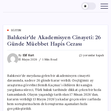
Skip
to
content
EĞITIM
Balıkesir’de Akademisyen Cinayeti: 26
Günde Müebbet Hapis Cezası
Balıkesir’de
By
Elif Kurt
yorumlar kapalı
Akademisyen
15 Mayıs 2026
1 Min Read
Cinayeti:
26
Günde
Balıkesir’de meydana gelen bir akademisyen cinayeti
Müebbet
davasında, sadece 26 günde karar verildi. Geçtiğimiz ay
Hapis
Cezası
araştırma görevlisi Semih Kaçmaz’ı öldüren iki sanığın
için
yargılama süreci, Türk hukuk tarihinde dikkat çeken bir hızla
tamamlandı. Olayın yaşandığı tarih olan 17 Nisan 2026’dan,
kararın verildiği 13 Mayıs 2026’ya kadar geçen süre zarfında
hem soruşturma hem de kovuşturma aşamaları hızla
gerçekleştirildi.