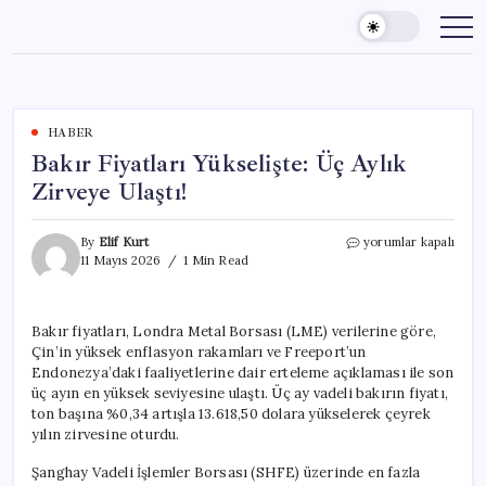
Skip
to
content
HABER
Bakır Fiyatları Yükselişte: Üç Aylık
Zirveye Ulaştı!
Bakır
By
Elif Kurt
yorumlar kapalı
Fiyatları
11 Mayıs 2026
1 Min Read
Yükselişte:
Üç
Aylık
Bakır fiyatları, Londra Metal Borsası (LME) verilerine göre,
Zirveye
Çin’in yüksek enflasyon rakamları ve Freeport’un
Ulaştı!
için
Endonezya’daki faaliyetlerine dair erteleme açıklaması ile son
üç ayın en yüksek seviyesine ulaştı. Üç ay vadeli bakırın fiyatı,
ton başına %0,34 artışla 13.618,50 dolara yükselerek çeyrek
yılın zirvesine oturdu.
Şanghay Vadeli İşlemler Borsası (SHFE) üzerinde en fazla