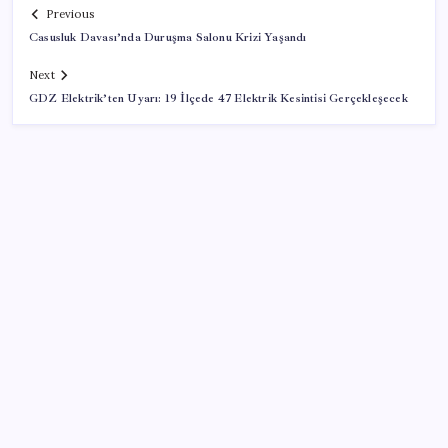
Previous
Casusluk Davası’nda Duruşma Salonu Krizi Yaşandı
Next
GDZ Elektrik’ten Uyarı: 19 İlçede 47 Elektrik Kesintisi Gerçekleşecek
SON YAZILAR
Yapay Zekanın Kimsenin Konuşmadığı Bedeli! Apple
Neden Zirvede? | TeknoMaxx #6
CHP MYK’sından parti içinde kalan Özel destekçisi
vekillere ‘Truva atı’ benzetmesi… İsimlerin tespiti