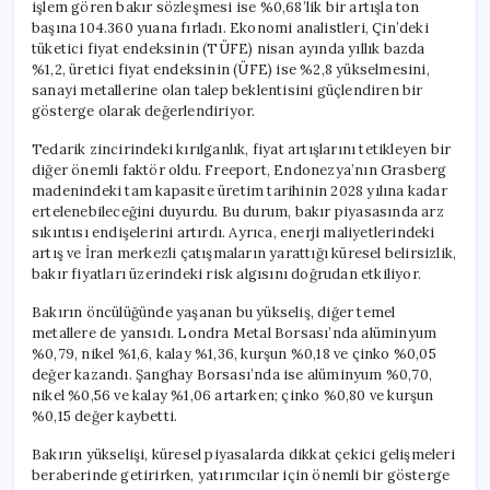
işlem gören bakır sözleşmesi ise %0,68’lik bir artışla ton
başına 104.360 yuana fırladı. Ekonomi analistleri, Çin’deki
tüketici fiyat endeksinin (TÜFE) nisan ayında yıllık bazda
%1,2, üretici fiyat endeksinin (ÜFE) ise %2,8 yükselmesini,
sanayi metallerine olan talep beklentisini güçlendiren bir
gösterge olarak değerlendiriyor.
Tedarik zincirindeki kırılganlık, fiyat artışlarını tetikleyen bir
diğer önemli faktör oldu. Freeport, Endonezya’nın Grasberg
madenindeki tam kapasite üretim tarihinin 2028 yılına kadar
ertelenebileceğini duyurdu. Bu durum, bakır piyasasında arz
sıkıntısı endişelerini artırdı. Ayrıca, enerji maliyetlerindeki
artış ve İran merkezli çatışmaların yarattığı küresel belirsizlik,
bakır fiyatları üzerindeki risk algısını doğrudan etkiliyor.
Bakırın öncülüğünde yaşanan bu yükseliş, diğer temel
metallere de yansıdı. Londra Metal Borsası’nda alüminyum
%0,79, nikel %1,6, kalay %1,36, kurşun %0,18 ve çinko %0,05
değer kazandı. Şanghay Borsası’nda ise alüminyum %0,70,
nikel %0,56 ve kalay %1,06 artarken; çinko %0,80 ve kurşun
%0,15 değer kaybetti.
Bakırın yükselişi, küresel piyasalarda dikkat çekici gelişmeleri
beraberinde getirirken, yatırımcılar için önemli bir gösterge