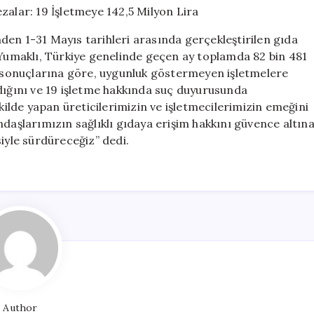
Cezalar:
19
den 1-31 Mayıs tarihleri arasında gerçekleştirilen gıda
İşletmeye
 Yumaklı, Türkiye genelinde geçen ay toplamda 82 bin 481
142,5
in sonuçlarına göre, uygunluk göstermeyen işletmelere
Milyon
Lira
ndığını ve 19 işletme hakkında suç duyurusunda
için
ekilde yapan üreticilerimizin ve işletmecilerimizin emeğini
ndaşlarımızın sağlıklı gıdaya erişim hakkını güvence altın
iyle sürdüreceğiz” dedi.
Author