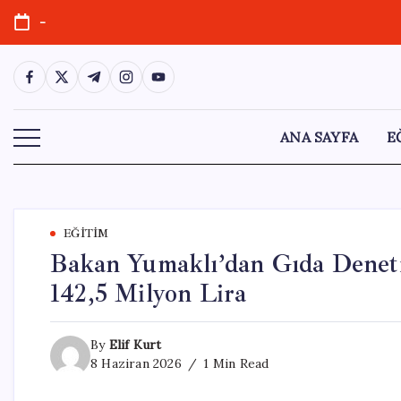
Skip
-
to
content
https://www.facebook.com/
https://twitter.com/
https://t.me/
https://www.instagram.com/
https://youtube.com/
ANA SAYFA
E
EĞITIM
Bakan Yumaklı’dan Gıda Deneti
142,5 Milyon Lira
By
Elif Kurt
8 Haziran 2026
1 Min Read