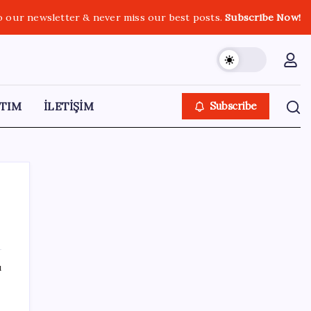
o our newsletter & never miss our best posts.
Subscribe Now!
TIM
İLETİŞİM
Subscribe
SON YAZILAR
ı
Ahmet Özer’den ‘çerçeve yasa’ yorumu: ‘Bu
düzenleme bir son değil, yeni bir
e