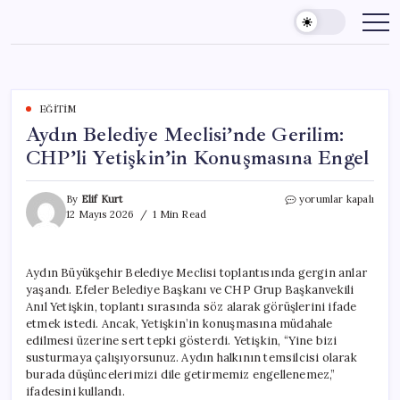
Skip
to
content
EĞITIM
Aydın Belediye Meclisi’nde Gerilim:
CHP’li Yetişkin’in Konuşmasına Engel
Aydın
By
Elif Kurt
yorumlar kapalı
Belediye
12 Mayıs 2026
1 Min Read
Meclisi’nde
Gerilim:
CHP’li
Aydın Büyükşehir Belediye Meclisi toplantısında gergin anlar
Yetişkin’in
yaşandı. Efeler Belediye Başkanı ve CHP Grup Başkanvekili
Konuşmasına
Engel
Anıl Yetişkin, toplantı sırasında söz alarak görüşlerini ifade
için
etmek istedi. Ancak, Yetişkin’in konuşmasına müdahale
edilmesi üzerine sert tepki gösterdi. Yetişkin, “Yine bizi
susturmaya çalışıyorsunuz. Aydın halkının temsilcisi olarak
burada düşüncelerimizi dile getirmemiz engellenemez,”
ifadesini kullandı.