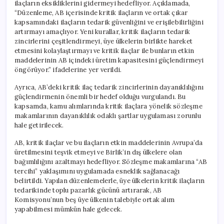
ilaçların eksikliklerini gidermeyi hedefliyor. Açıklamada,
“Düzenleme, AB içerisinde kritik ilaçların ve ortak çıkar
kapsamındaki ilaçların tedarik güvenliğini ve erişilebilirliğini
artırmayı amaçlıyor. Yeni kurallar, kritik ilaçların tedarik
zincirlerini çeşitlendirmeyi, üye ülkelerin birlikte hareket
etmesini kolaylaştırmayı ve kritik ilaçlar ile bunların etkin
maddelerinin AB içindeki üretim kapasitesini güçlendirmeyi
öngörüyor.” ifadelerine yer verildi.
Ayrıca, AB’deki kritik ilaç tedarik zincirlerinin dayanıklılığını
güçlendirmenin önemli bir hedef olduğu vurgulandı. Bu
kapsamda, kamu alımlarında kritik ilaçlara yönelik sözleşme
makamlarının dayanıklılık odaklı şartlar uygulaması zorunlu
hale getirilecek.
AB, kritik ilaçlar ve bu ilaçların etkin maddelerinin Avrupa’da
üretilmesini teşvik etmeyi ve Birlik’in dış ülkelere olan
bağımlılığını azaltmayı hedefliyor. Sözleşme makamlarına “AB
tercihi” yaklaşımını uygulamada esneklik sağlanacağı
belirtildi. Yapılan düzenlemelerle, üye ülkelerin kritik ilaçların
tedarikinde toplu pazarlık gücünü artırarak, AB
Komisyonu’nun beş üye ülkenin talebiyle ortak alım
yapabilmesi mümkün hale gelecek.