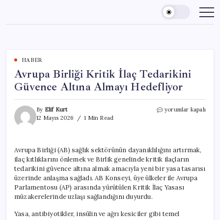
Skip
to
content
HABER
Avrupa Birliği Kritik İlaç Tedarikini
Güvence Altına Almayı Hedefliyor
Avrupa
By
Elif Kurt
yorumlar kapalı
Birliği
12 Mayıs 2026
1 Min Read
Kritik
İlaç
Tedarikini
Avrupa Birliği (AB) sağlık sektörünün dayanıklılığını artırmak,
Güvence
ilaç kıtlıklarını önlemek ve Birlik genelinde kritik ilaçların
Altına
Almayı
tedarikini güvence altına almak amacıyla yeni bir yasa tasarısı
Hedefliyor
üzerinde anlaşma sağladı. AB Konseyi, üye ülkeler ile Avrupa
için
Parlamentosu (AP) arasında yürütülen Kritik İlaç Yasası
müzakerelerinde uzlaşı sağlandığını duyurdu.
Yasa, antibiyotikler, insülin ve ağrı kesiciler gibi temel