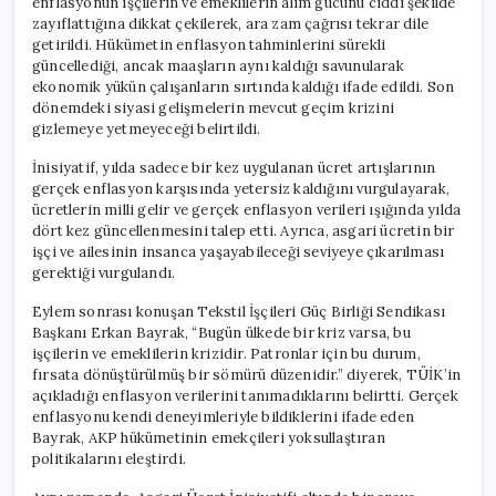
enflasyonun işçilerin ve emeklilerin alım gücünü ciddi şekilde
zayıflattığına dikkat çekilerek, ara zam çağrısı tekrar dile
getirildi. Hükümetin enflasyon tahminlerini sürekli
güncellediği, ancak maaşların aynı kaldığı savunularak
ekonomik yükün çalışanların sırtında kaldığı ifade edildi. Son
dönemdeki siyasi gelişmelerin mevcut geçim krizini
gizlemeye yetmeyeceği belirtildi.
İnisiyatif, yılda sadece bir kez uygulanan ücret artışlarının
gerçek enflasyon karşısında yetersiz kaldığını vurgulayarak,
ücretlerin milli gelir ve gerçek enflasyon verileri ışığında yılda
dört kez güncellenmesini talep etti. Ayrıca, asgari ücretin bir
işçi ve ailesinin insanca yaşayabileceği seviyeye çıkarılması
gerektiği vurgulandı.
Eylem sonrası konuşan Tekstil İşçileri Güç Birliği Sendikası
Başkanı Erkan Bayrak, “Bugün ülkede bir kriz varsa, bu
işçilerin ve emeklilerin krizidir. Patronlar için bu durum,
fırsata dönüştürülmüş bir sömürü düzenidir.” diyerek, TÜİK’in
açıkladığı enflasyon verilerini tanımadıklarını belirtti. Gerçek
enflasyonu kendi deneyimleriyle bildiklerini ifade eden
Bayrak, AKP hükümetinin emekçileri yoksullaştıran
politikalarını eleştirdi.