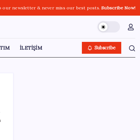
o our newsletter & never miss our best posts.
Subscribe Now!
TIM
İLETİŞİM
Subscribe
SON YAZILAR
ı
İklim zirvesi de milyarlar yutacak