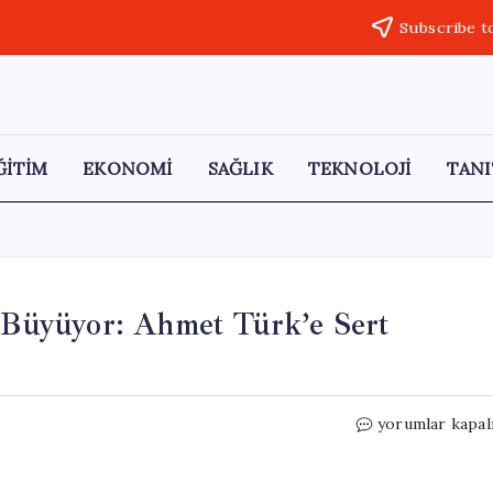
Subscribe t
ĞİTİM
EKONOMİ
SAĞLIK
TEKNOLOJİ
TANI
r Büyüyor: Ahmet Türk’e Sert
Amedspor
yorumlar kapal
İle
İlgili
Tartışmalar