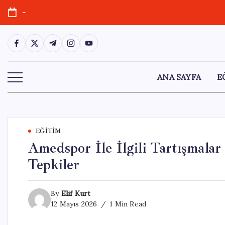
Skip
-
to
content
https://www.facebook.com/
https://twitter.com/
https://t.me/
https://www.instagram.com/
https://youtube.com/
ANA SAYFA
E
EĞITIM
Amedspor İle İlgili Tartışmala
Tepkiler
By
Elif Kurt
12 Mayıs 2026
1 Min Read