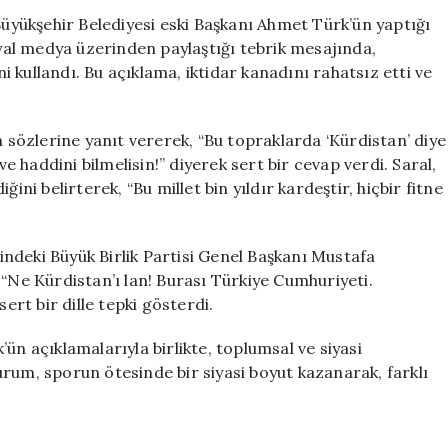
Büyüyor:
yükşehir Belediyesi eski Başkanı Ahmet Türk’ün yaptığı
Ahmet
syal medya üzerinden paylaştığı tebrik mesajında,
Türk’e
ni kullandı. Bu açıklama, iktidar kanadını rahatsız etti ve
Sert
Tepkiler
için
özlerine yanıt vererek, “Bu topraklarda ‘Kürdistan’ diye
ve haddini bilmelisin!” diyerek sert bir cevap verdi. Saral,
ini belirterek, “Bu millet bin yıldır kardeştir, hiçbir fitne
çindeki Büyük Birlik Partisi Genel Başkanı Mustafa
 “Ne Kürdistan’ı lan! Burası Türkiye Cumhuriyeti.
rt bir dille tepki gösterdi.
ün açıklamalarıyla birlikte, toplumsal ve siyasi
rum, sporun ötesinde bir siyasi boyut kazanarak, farklı