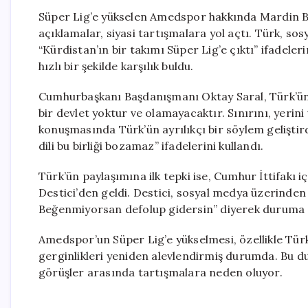
Süper Lig’e yükselen Amedspor hakkında Mardin Bü
açıklamalar, siyasi tartışmalara yol açtı. Türk, so
“Kürdistan’ın bir takımı Süper Lig’e çıktı” ifadeleri
hızlı bir şekilde karşılık buldu.
Cumhurbaşkanı Başdanışmanı Oktay Saral, Türk’ün s
bir devlet yoktur ve olamayacaktır. Sınırını, yerini 
konuşmasında Türk’ün ayrılıkçı bir söylem geliştirdiğ
dili bu birliği bozamaz” ifadelerini kullandı.
Türk’ün paylaşımına ilk tepki ise, Cumhur İttifakı i
Destici’den geldi. Destici, sosyal medya üzerinden
Beğenmiyorsan defolup gidersin” diyerek duruma se
Amedspor’un Süper Lig’e yükselmesi, özellikle Türk’
gerginlikleri yeniden alevlendirmiş durumda. Bu du
görüşler arasında tartışmalara neden oluyor.