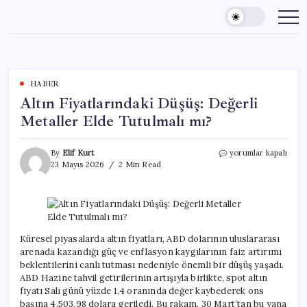
Skip
to
content
HABER
Altın Fiyatlarındaki Düşüş: Değerli
Metaller Elde Tutulmalı mı?
Altın
By
Elif Kurt
yorumlar kapalı
Fiyatlarındaki
23 Mayıs 2026
2 Min Read
Düşüş:
Değerli
Metaller
Elde
Tutulmalı
mı?
Küresel piyasalarda altın fiyatları, ABD dolarının uluslararası
için
arenada kazandığı güç ve enflasyon kaygılarının faiz artırımı
beklentilerini canlı tutması nedeniyle önemli bir düşüş yaşadı.
ABD Hazine tahvil getirilerinin artışıyla birlikte, spot altın
fiyatı Salı günü yüzde 1,4 oranında değer kaybederek ons
başına 4.503,98 dolara geriledi. Bu rakam, 30 Mart’tan bu yana