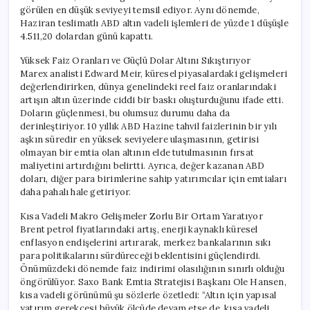
görülen en düşük seviyeyi temsil ediyor. Aynı dönemde,
Haziran teslimatlı ABD altın vadeli işlemleri de yüzde 1 düşüşle
4.511,20 dolardan günü kapattı.
Yüksek Faiz Oranları ve Güçlü Dolar Altını Sıkıştırıyor
Marex analisti Edward Meir, küresel piyasalardaki gelişmeleri
değerlendirirken, dünya genelindeki reel faiz oranlarındaki
artışın altın üzerinde ciddi bir baskı oluşturduğunu ifade etti.
Doların güçlenmesi, bu olumsuz durumu daha da
derinleştiriyor. 10 yıllık ABD Hazine tahvil faizlerinin bir yılı
aşkın süredir en yüksek seviyelere ulaşmasının, getirisi
olmayan bir emtia olan altının elde tutulmasının fırsat
maliyetini artırdığını belirtti. Ayrıca, değer kazanan ABD
doları, diğer para birimlerine sahip yatırımcılar için emtiaları
daha pahalı hale getiriyor.
Kısa Vadeli Makro Gelişmeler Zorlu Bir Ortam Yaratıyor
Brent petrol fiyatlarındaki artış, enerji kaynaklı küresel
enflasyon endişelerini artırarak, merkez bankalarının sıkı
para politikalarını sürdüreceği beklentisini güçlendirdi.
Önümüzdeki dönemde faiz indirimi olasılığının sınırlı olduğu
öngörülüyor. Saxo Bank Emtia Stratejisi Başkanı Ole Hansen,
kısa vadeli görünümü şu sözlerle özetledi: “Altın için yapısal
yatırım gerekçesi büyük ölçüde devam etse de, kısa vadeli